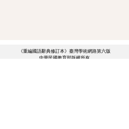
《重編國語辭典修訂本》臺灣學術網路第六版
中華民國教育部版權所有
:::
個資法及隱私聲明
|
辭典公眾授權網
|
意見交流
|
網網相連
三峽總院區地址：新北市三峽區三樹路2號、
︿
臺北院區地址：臺北市大安區和平東路一段179號、
臺中院區地址：臺中市豐原區師範街67號
電話總機：(02)7740-7890、
傳真：(02)7740-7064、
TANet VoIP：9009-7890
線上人數: 3401