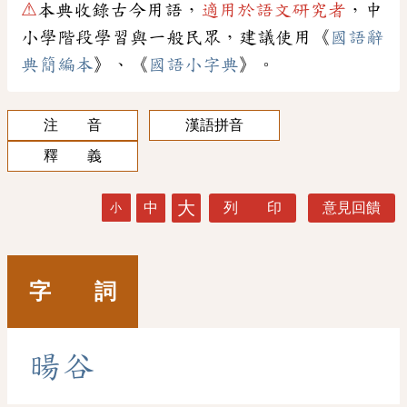
⚠
本典收錄古今用語，
適用於語文研究者
，中
小學階段學習與一般民眾，建議使用《
國語辭
典簡編本
》、《
國語小字典
》。
注 音
漢語拼音
釋 義
大
中
列 印
意見回饋
小
字 詞
暘
谷