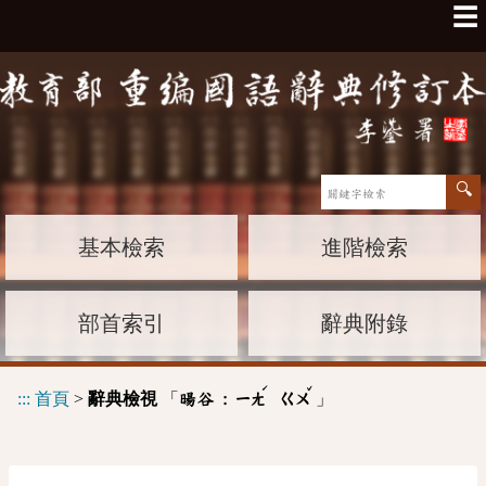
☰
基本檢索
進階檢索
部首索引
辭典附錄
ˊ
ˇ
:::
首頁
>
辭典檢視
「
」
暘谷 :
ㄧㄤ
ㄍㄨ