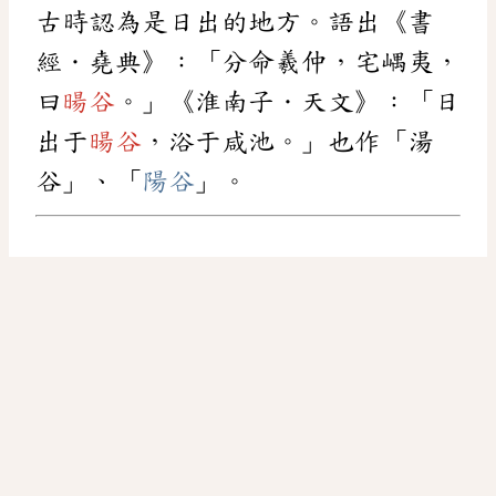
古時認為是日出的地方。語出《書
經．堯典》：「分命羲仲，宅嵎夷，
曰
暘谷
。」《淮南子．天文》：「日
出于
暘谷
，浴于咸池。」也作「湯
谷」、「
陽谷
」。