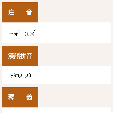
注 音
ˊ
ˇ
ㄧㄤ
ㄍㄨ
漢語拼音
yáng gǔ
釋 義