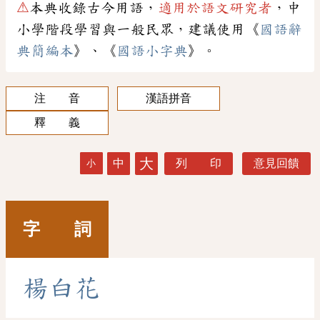
⚠
本典收錄古今用語，
適用於語文研究者
，中
小學階段學習與一般民眾，建議使用《
國語辭
典簡編本
》、《
國語小字典
》。
注 音
漢語拼音
釋 義
大
中
列 印
意見回饋
小
字 詞
楊
白
花