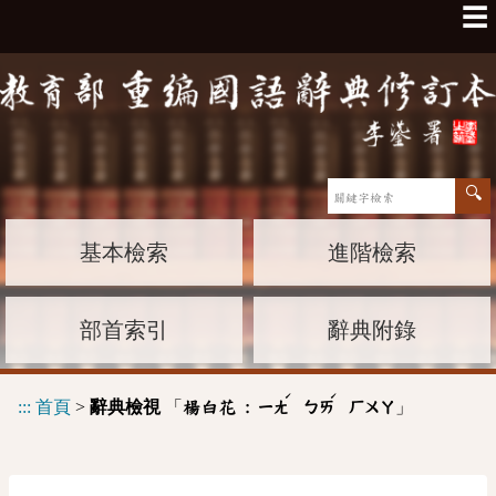
☰
基本檢索
進階檢索
部首索引
辭典附錄
ˊ
ˊ
:::
首頁
>
辭典檢視
「
」
楊白花 :
ㄧㄤ
ㄅㄞ
ㄏㄨㄚ