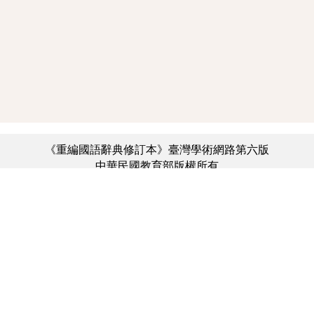
《重編國語辭典修訂本》臺灣學術網路第六版
中華民國教育部版權所有
:::
個資法及隱私聲明
|
辭典公眾授權網
|
意見交流
|
網網相連
三峽總院區地址：新北市三峽區三樹路2號、
︿
臺北院區地址：臺北市大安區和平東路一段179號、
臺中院區地址：臺中市豐原區師範街67號
電話總機：(02)7740-7890、
傳真：(02)7740-7064、
TANet VoIP：9009-7890