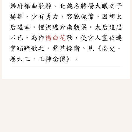
樂府雜曲歌辭。北魏名將楊大眼之子
楊華，少有勇力，容貌瑰偉。因胡太
后逼幸，懼禍逃奔南朝梁。太后追思
不已，為作
楊白花
歌，使宮人晝夜連
臂蹋蹄歌之，聲甚悽斷。見《南史．
卷六三．王神念傳》。