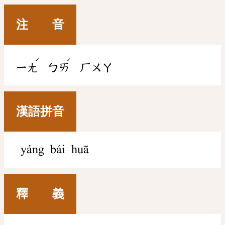
注 音
ˊ
ˊ
ㄧㄤ
ㄅㄞ
ㄏㄨㄚ
漢語拼音
yáng bái huā
釋 義