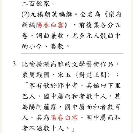
二百餘家。
(2)元楊朝英編撰。全名為《樂府
新編
陽春白雪
》，前後集各分五
卷，詞曲兼收，尤多元人散曲中
的小令、套數。
比喻精深高雅的文學藝術作品。
東周戰國．宋玉〈對楚王問〉：
「客有歌於郢中者，其始曰下里
巴人，國中屬而和者數千人。其
為陽阿薤露，國中屬而和者數百
人。其為
陽春白雪
，國中屬而和
者不過數十人。」