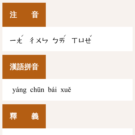
注 音
ˊ
ˊ
ˇ
ㄧㄤ
ㄔㄨㄣ
ㄅㄞ
ㄒㄩㄝ
漢語拼音
yáng chūn bái xuě
釋 義