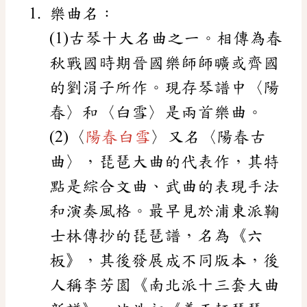
樂曲名：
(1)古琴十大名曲之一。相傳為春
秋戰國時期晉國樂師師曠或齊國
的劉涓子所作。現存琴譜中〈陽
春〉和〈白雪〉是兩首樂曲。
(2)〈
陽春白雪
〉又名〈陽春古
曲〉，琵琶大曲的代表作，其特
點是綜合文曲、武曲的表現手法
和演奏風格。最早見於浦東派鞠
士林傳抄的琵琶譜，名為《六
板》，其後發展成不同版本，後
人稱李芳園《南北派十三套大曲