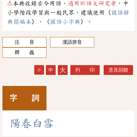
⚠
本典收錄古今用語，
適用於語文研究者
，中
小學階段學習與一般民眾，建議使用《
國語辭
典簡編本
》、《
國語小字典
》。
注 音
漢語拼音
釋 義
大
中
列 印
意見回饋
小
字 詞
陽
春
白
雪