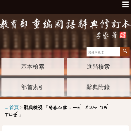
☰
基本檢索
進階檢索
部首索引
辭典附錄
ˊ
ˊ
:::
首頁
>
辭典檢視
「
陽春白雪 :
ㄧㄤ
ㄔㄨㄣ
ㄅㄞ
ˇ
」
ㄒㄩㄝ