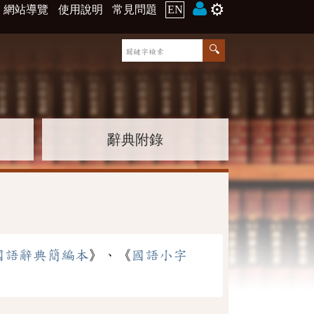
⚙️
網站導覽
使用說明
常見問題
EN
辭典附錄
國語辭典簡編本
》、《
國語小字