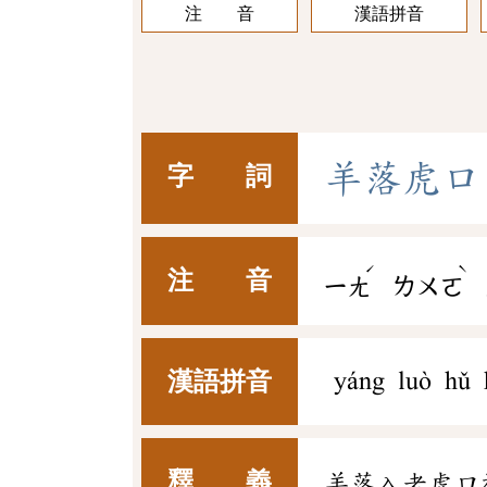
注 音
漢語拼音
羊
落
虎
口
字 詞
ˊ
ˋ
注 音
ㄧㄤ
ㄌㄨㄛ
漢語拼音
yáng luò hǔ 
釋 義
羊落入老虎口