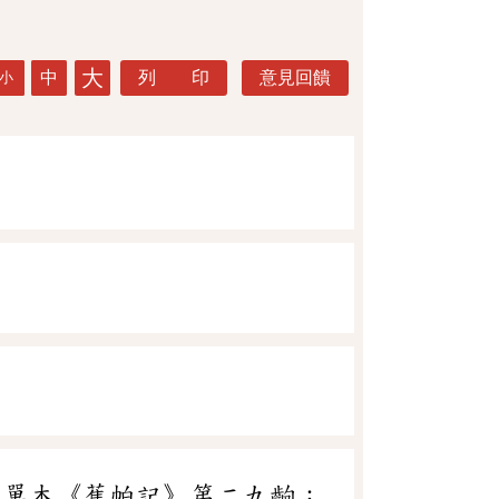
大
中
列 印
意見回饋
小
．單本《蕉帕記》第二九齣：