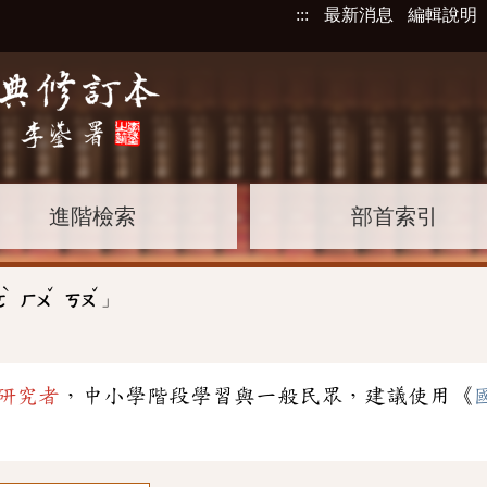
:::
最新消息
編輯說明
進階檢索
部首索引
ˋ
ˇ
ˇ
」
ㄛ
ㄏㄨ
ㄎㄡ
研究者
，中小學階段學習與一般民眾，建議使用《