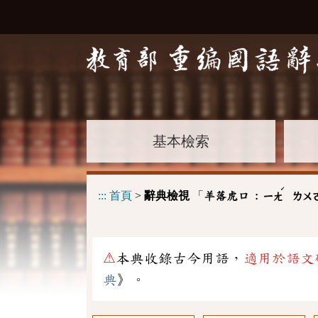
基本檢索
ˊ
:::
首頁
>
辭典檢視
「
羊落虎口 :
ㄧㄤ
ㄌㄨ
⚠
本典收錄古今用語，
適用於語文
典
》。