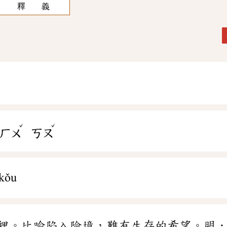
釋 義
ˇ
ˇ
ㄏㄨ
ㄎㄡ
kǒu
裡。比喻陷入險境，難有生存的希望。明