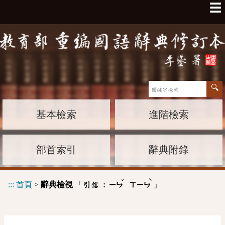
☰
基本檢索
進階檢索
部首索引
辭典附錄
ˇ
ˋ
:::
首頁
>
辭典檢視
「
」
引信 :
ㄧㄣ
ㄒㄧㄣ