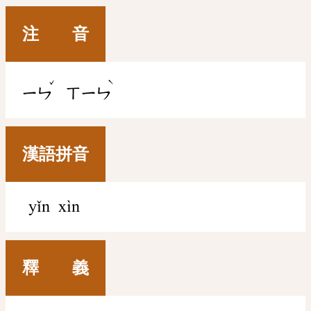
注 音
ˇ
ˋ
ㄧㄣ
ㄒㄧㄣ
漢語拼音
yǐn xìn
釋 義