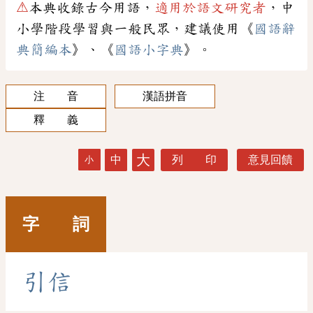
⚠
本典收錄古今用語，
適用於語文研究者
，中
小學階段學習與一般民眾，建議使用《
國語辭
典簡編本
》、《
國語小字典
》。
注 音
漢語拼音
釋 義
大
中
列 印
意見回饋
小
字 詞
引
信