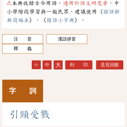
⚠
本典收錄古今用語，
適用於語文研究者
，中
小學階段學習與一般民眾，建議使用《
國語辭
典簡編本
》、《
國語小字典
》。
注 音
漢語拼音
釋 義
大
中
列 印
意見回饋
小
字 詞
引
頸
受
戮