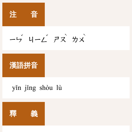
注 音
ˇ
ˇ
ˋ
ˋ
ㄧㄣ
ㄐㄧㄥ
ㄕㄡ
ㄌㄨ
漢語拼音
yǐn jǐng shòu lù
釋 義