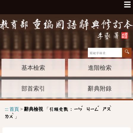
☰
基本檢索
進階檢索
部首索引
辭典附錄
ˇ
ˇ
ˋ
:::
首頁
>
辭典檢視
「
引頸受戮 :
ㄧㄣ
ㄐㄧㄥ
ㄕㄡ
ˋ
」
ㄌㄨ