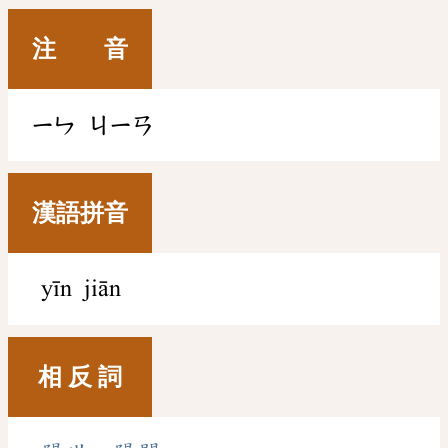
注 音
ㄧㄣ
ㄐㄧㄢ
漢語拼音
yīn jiān
相 反 詞