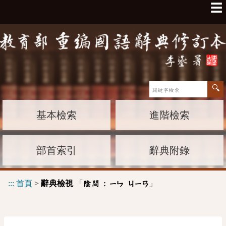
☰
基本檢索
進階檢索
部首索引
辭典附錄
:::
首頁
>
辭典檢視
「
」
陰間 :
ㄧㄣ
ㄐㄧㄢ