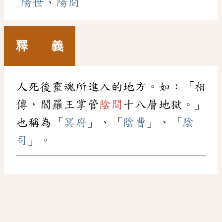
陽世
、
陽間
釋 義
人死後靈魂所進入的地方。如：「相
傳，閻羅王掌管
陰間
十八層地獄。」
也稱為「
冥府
」、「
陰曹
」、「
陰
司
」。