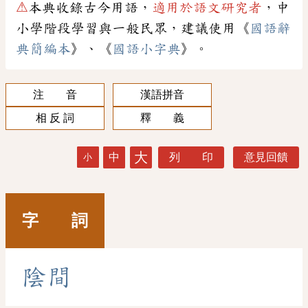
⚠
本典收錄古今用語，
適用於語文研究者
，中
小學階段學習與一般民眾，建議使用《
國語辭
典簡編本
》、《
國語小字典
》。
注 音
漢語拼音
相 反 詞
釋 義
大
中
列 印
意見回饋
小
字 詞
陰
間