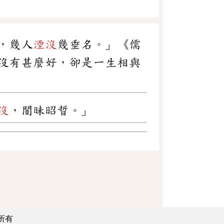
，幾人
湮沒
幾垂名。」《儒
沒有甚麼好，卻是一生相與
沒
，闇昧昭晢。」
所有