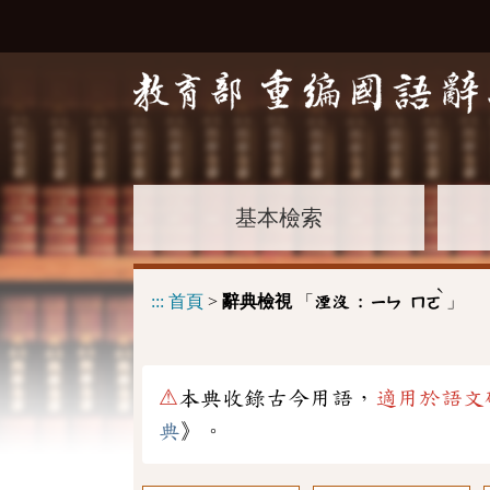
基本檢索
ˋ
:::
首頁
>
辭典檢視
「
」
湮沒 :
ㄧㄣ
ㄇㄛ
⚠
本典收錄古今用語，
適用於語文
典
》。