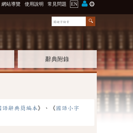
⚙️
網站導覽
使用說明
常見問題
EN
辭典附錄
國語辭典簡編本
》、《
國語小字