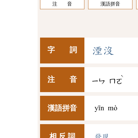
注 音
漢語拼音
湮
沒
字 詞
ˋ
注 音
ㄧㄣ
ㄇㄛ
漢語拼音
yīn mò
相 反 詞
發現