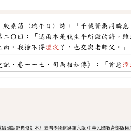
．殷堯藩〈端午日〉詩：「千載賢愚同瞬息
第二〇回：「這兩本是我生平所做的詩。雖
上面。我捨不得
湮沒
了，也交與老師父。」
史記．卷一一七．司馬相如傳》：「首惡
湮
重編國語辭典修訂本》臺灣學術網路第六版
中華民國教育部版權