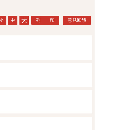
大
中
列 印
意見回饋
小