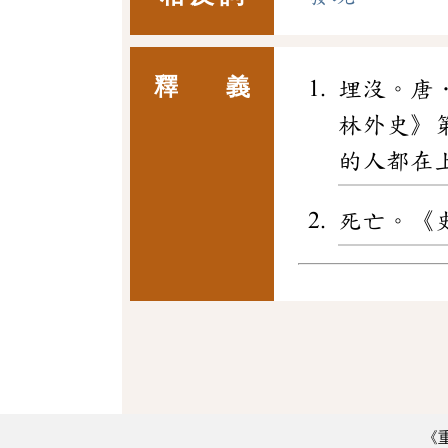
釋 義
埋沒。唐
林外史》
的人都在
死亡。《
《