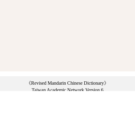
《Revised Mandarin Chinese Dictionary》
Taiwan Academic Network Version 6
©2021 Ministry of Education, R.O.C. All rights reserved.