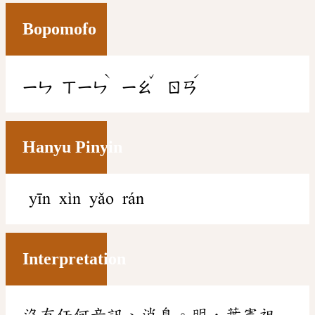
Bopomofo
ˋ
ˇ
ˊ
ㄧㄣ
ㄒㄧㄣ
ㄧㄠ
ㄖㄢ
Hanyu Pinyin
yīn xìn yǎo rán
Interpretation
沒有任何音訊、消息。明．葉憲祖