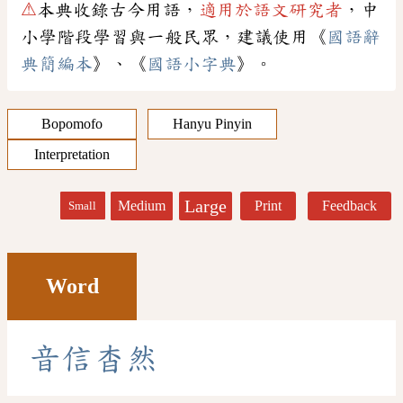
⚠
本典收錄古今用語，
適用於語文研究者
，中
小學階段學習與一般民眾，建議使用《
國語辭
典簡編本
》、《
國語小字典
》。
Bopomofo
Hanyu Pinyin
Interpretation
Large
Medium
Print
Feedback
Small
Word
音
信
杳
然