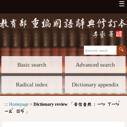
☰
Basic search
Advanced search
Radical index
Dictionary appendix
ˋ
:::
Homepage
>
Dictionary review
「
音信杳然 :
ㄧㄣ
ㄒㄧㄣ
ˇ
ˊ
」
ㄧㄠ
ㄖㄢ