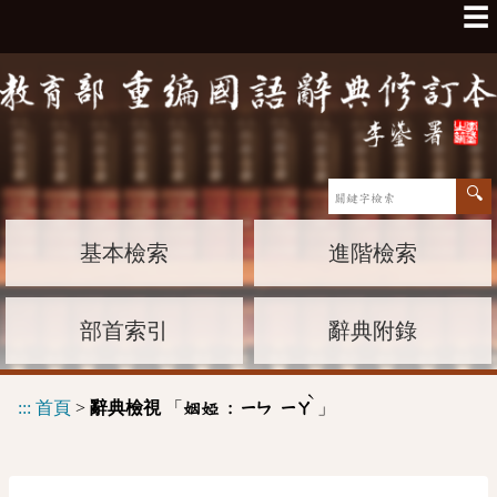
☰
基本檢索
進階檢索
部首索引
辭典附錄
ˋ
:::
首頁
>
辭典檢視
「
」
姻婭 :
ㄧㄣ
ㄧㄚ