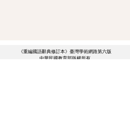
《重編國語辭典修訂本》臺灣學術網路第六版
中華民國教育部版權所有
:::
個資法及隱私聲明
|
辭典公眾授權網
|
意見交流
|
網網相連
三峽總院區地址：新北市三峽區三樹路2號、
︿
臺北院區地址：臺北市大安區和平東路一段179號、
臺中院區地址：臺中市豐原區師範街67號
電話總機：(02)7740-7890、
傳真：(02)7740-7064、
TANet VoIP：9009-7890
線上人數: 3271