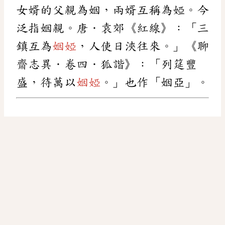
女婿的父親為姻，兩婿互稱為婭。今
泛指姻親。唐．袁郊《紅線》：「三
鎮互為
姻婭
，人使日浹往來。」《聊
齋志異．卷四．狐諧》：「列筵豐
盛，待萬以
姻婭
。」也作「姻亞」。