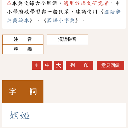
⚠
本典收錄古今用語，
適用於語文研究者
，中
小學階段學習與一般民眾，建議使用《
國語辭
典簡編本
》、《
國語小字典
》。
注 音
漢語拼音
釋 義
大
中
列 印
意見回饋
小
字 詞
姻
婭