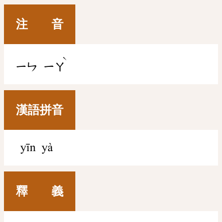
注 音
ˋ
ㄧㄣ
ㄧㄚ
漢語拼音
yīn yà
釋 義