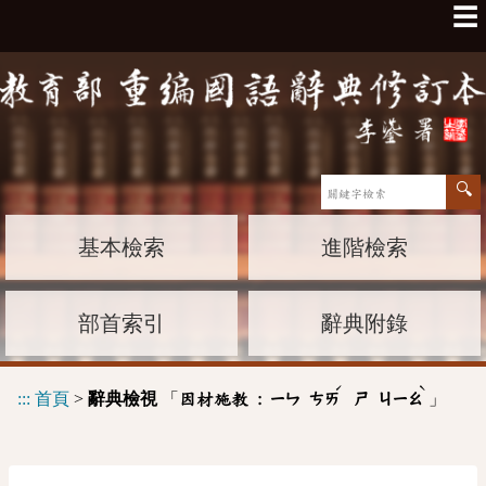
☰
基本檢索
進階檢索
部首索引
辭典附錄
ˊ
ˋ
:::
首頁
>
辭典檢視
「
」
因材施教 :
ㄧㄣ
ㄘㄞ
ㄕ
ㄐㄧㄠ