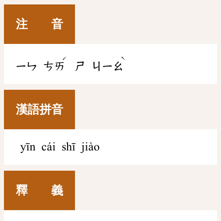
注 音
ˊ
ˋ
ㄧㄣ
ㄘㄞ
ㄕ
ㄐㄧㄠ
漢語拼音
yīn cái shī jiào
釋 義