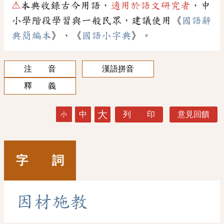
⚠
本典收錄古今用語，
適用於語文研究者
，中
小學階段學習與一般民眾，建議使用《
國語辭
典簡編本
》、《
國語小字典
》。
注 音
漢語拼音
釋 義
大
中
列 印
意見回饋
小
字 詞
因
材
施
教