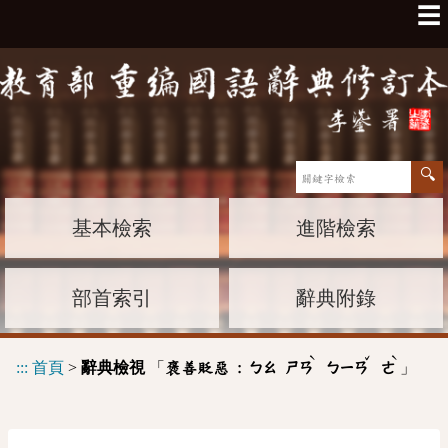
☰
基本檢索
進階檢索
部首索引
辭典附錄
ˋ
ˇ
ˋ
:::
首頁
>
辭典檢視
「
」
褒善貶惡 :
ㄅㄠ
ㄕㄢ
ㄅㄧㄢ
ㄜ