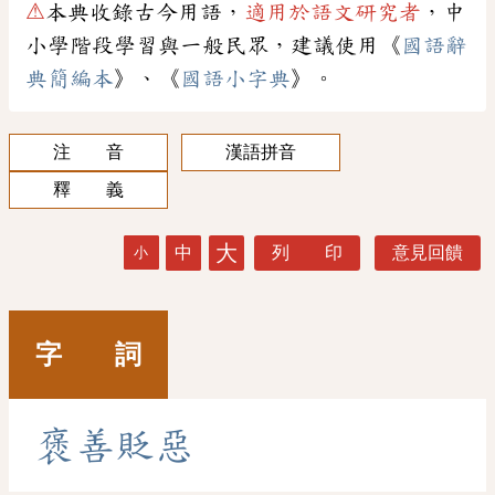
⚠
本典收錄古今用語，
適用於語文研究者
，中
小學階段學習與一般民眾，建議使用《
國語辭
典簡編本
》、《
國語小字典
》。
注 音
漢語拼音
釋 義
大
中
列 印
意見回饋
小
字 詞
褒
善
貶
惡