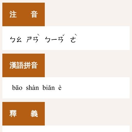
注 音
ˋ
ˇ
ˋ
ㄅㄠ
ㄕㄢ
ㄅㄧㄢ
ㄜ
漢語拼音
bāo shàn biǎn è
釋 義