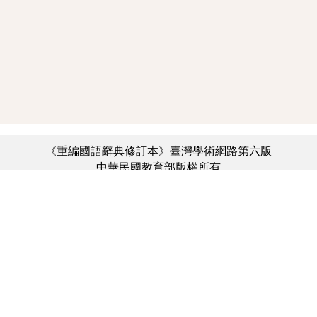
《重編國語辭典修訂本》臺灣學術網路第六版
中華民國教育部版權所有
:::
個資法及隱私聲明
|
辭典公眾授權網
|
意見交流
|
網網相連
三峽總院區地址：新北市三峽區三樹路2號、
︿
臺北院區地址：臺北市大安區和平東路一段179號、
臺中院區地址：臺中市豐原區師範街67號
電話總機：(02)7740-7890、
傳真：(02)7740-7064、
TANet VoIP：9009-7890