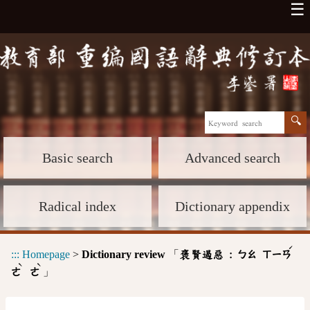
☰
Basic search
Advanced search
Radical index
Dictionary appendix
ˊ
:::
Homepage
>
Dictionary review
「
褒賢遏惡 :
ㄅㄠ
ㄒㄧㄢ
ˋ
ˋ
」
ㄜ
ㄜ