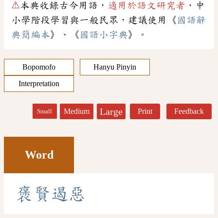
⚠
本典收錄古今用語，
適用於語文研究者
，中
小學階段學習與一般民眾，建議使用《
國語辭
典簡編本
》、《
國語小字典
》。
Bopomofo
Hanyu Pinyin
Interpretation
Large
Medium
Print
Feedback
Small
Word
褒
賢
遏
惡