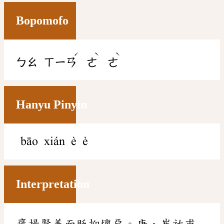
Bopomofo
ˊ
ˋ
ˋ
ㄅㄠ
ㄒㄧㄢ
ㄜ
ㄜ
Hanyu Pinyin
bāo xián è è
Interpretation
褒揚賢善而貶抑壞惡。唐．崔祐甫