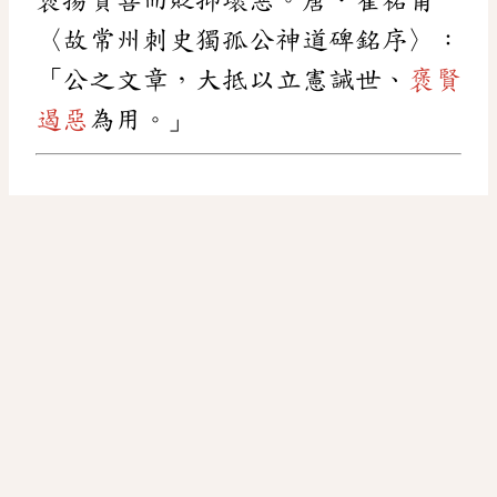
〈故常州刺史獨孤公神道碑銘序〉：
「公之文章，大抵以立憲誡世、
褒賢
遏惡
為用。」