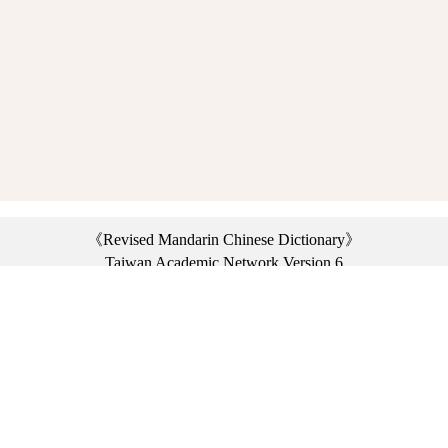
《Revised Mandarin Chinese Dictionary》
Taiwan Academic Network Version 6
©2021 Ministry of Education, R.O.C. All rights reserved.
︿
:::
Privacy statement
|
Dictionary network
|
Opinion exchange
|
Network Links