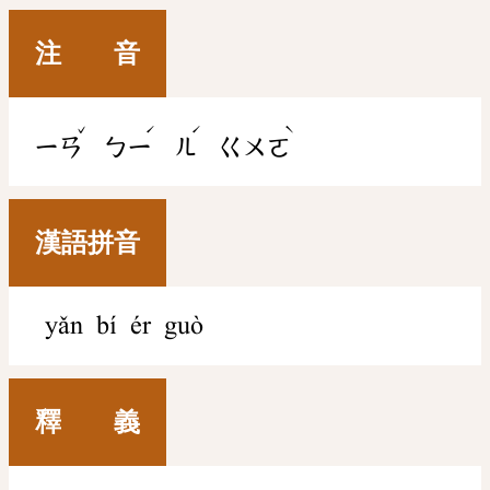
注 音
ˇ
ˊ
ˊ
ˋ
ㄧㄢ
ㄅㄧ
ㄦ
ㄍㄨㄛ
漢語拼音
yǎn bí ér guò
釋 義