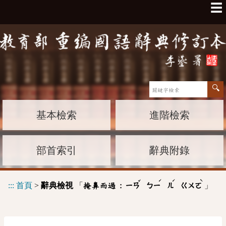
☰
基本檢索
進階檢索
部首索引
辭典附錄
ˇ
ˊ
ˊ
ˋ
:::
首頁
>
辭典檢視
「
」
掩鼻而過 :
ㄧㄢ
ㄅㄧ
ㄦ
ㄍㄨㄛ