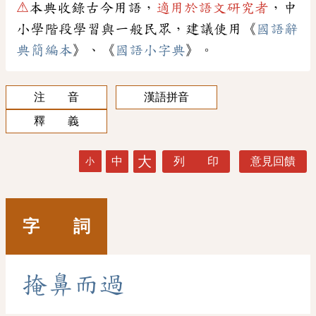
⚠
本典收錄古今用語，
適用於語文研究者
，中
小學階段學習與一般民眾，建議使用《
國語辭
典簡編本
》、《
國語小字典
》。
注 音
漢語拼音
釋 義
大
中
列 印
意見回饋
小
字 詞
掩
鼻
而
過