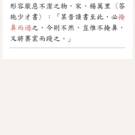
形容厭惡不潔之物。宋．楊萬里〈答
施少才書〉：「某昔讀書至此，必
掩
鼻而過
之，今則不然，豈惟不掩鼻，
又將褰裳而踐之。」