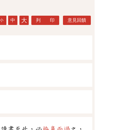
大
中
列 印
意見回饋
小
昔讀書至此，必
掩鼻而過
之，