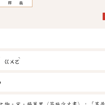
釋 義
ˊ
ˋ
ㄍㄨㄛ
ò
之物。宋．楊萬里〈答施少才書〉：「某