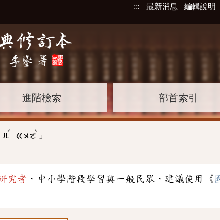
:::
最新消息
編輯說明
進階檢索
部首索引
ˊ
ˋ
」
ㄦ
ㄍㄨㄛ
研究者
，中小學階段學習與一般民眾，建議使用《