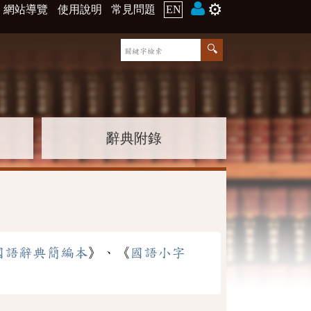
⚙️
網站導覽
使用說明
常見問題
EN
辭典附錄
國語辭典簡編本
》、《
國語小字