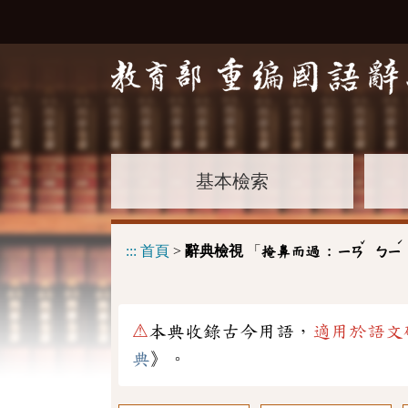
基本檢索
ˇ
ˊ
:::
首頁
>
辭典檢視
「
掩鼻而過 :
ㄧㄢ
ㄅㄧ
⚠
本典收錄古今用語，
適用於語文
典
》。