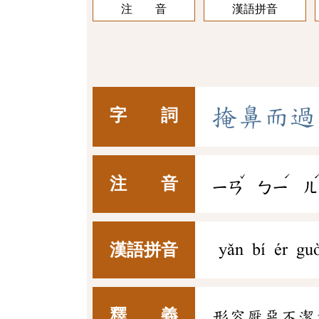
注 音
漢語拼音
掩
鼻
而
過
字 詞
ˇ
ˊ
注 音
ㄧㄢ
ㄅㄧ
ㄦ
漢語拼音
yǎn bí ér gu
釋 義
形容厭惡不潔