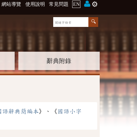
⚙️
網站導覽
使用說明
常見問題
EN
辭典附錄
國語辭典簡編本
》、《
國語小字