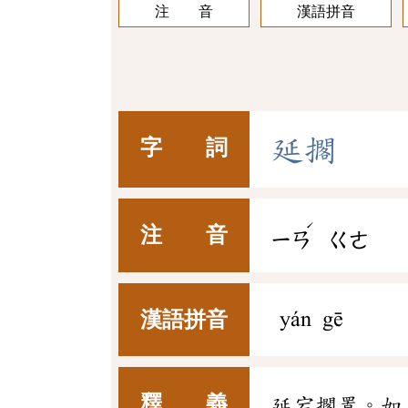
注 音
漢語拼音
延
擱
字 詞
ˊ
注 音
ㄧㄢ
ㄍㄜ
漢語拼音
yán gē
釋 義
延宕擱置。如