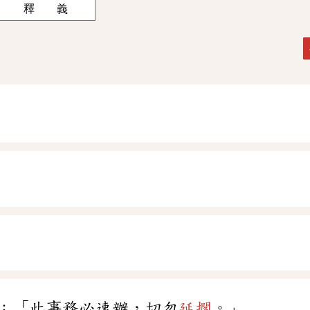
釋 義
：「此事務必速辦，切勿
延擱
。」