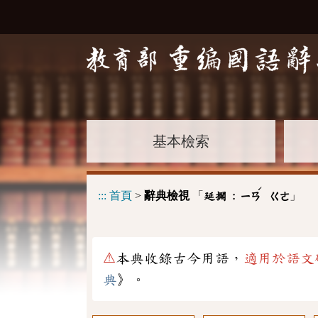
基本檢索
ˊ
:::
首頁
>
辭典檢視
「
」
延擱 :
ㄧㄢ
ㄍㄜ
⚠
本典收錄古今用語，
適用於語文
典
》。