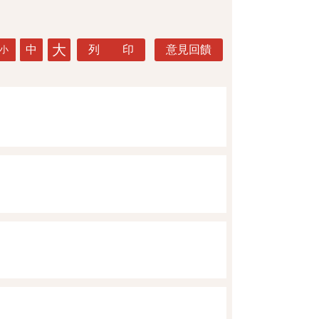
大
中
列 印
意見回饋
小