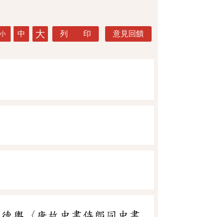
大
中
列 印
意見回饋
小
權德輿〈唐故中書侍郎同中書