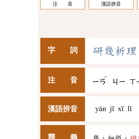
注 音
漢語拼音
研
幾
析
理
字 詞
ˊ
注 音
ㄧㄢ
ㄐㄧ
ㄒ
漢語拼音
yán jī xī lǐ
釋 義
幾，細微。
研