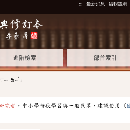
:::
最新消息
編輯說明
進階檢索
部首索引
ˇ
」
ㄒㄧ
ㄌㄧ
研究者
，中小學階段學習與一般民眾，建議使用《