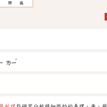
釋 義
ˇ
ㄧ
ㄌㄧ
幾析理
指研究分析精細微妙的義理。唐．