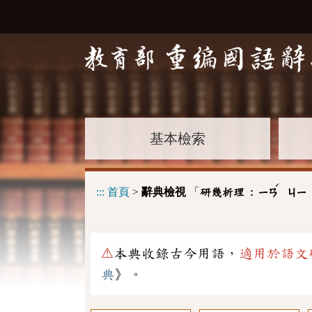
基本檢索
ˊ
:::
首頁
>
辭典檢視
「
研幾析理 :
ㄧㄢ
ㄐㄧ
⚠
本典收錄古今用語，
適用於語文
典
》。