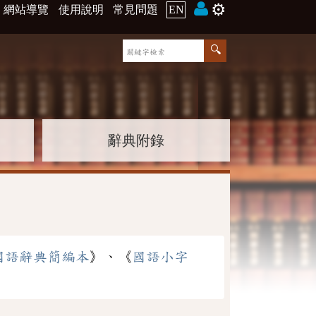
⚙️
網站導覽
使用說明
常見問題
EN
辭典附錄
國語辭典簡編本
》、《
國語小字