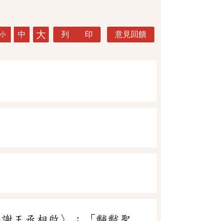
大
中
列 印
意見回饋
小
任謝王丞相啟〉：「黼黻聖