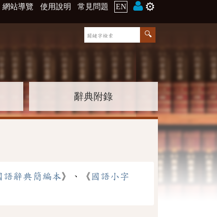
⚙️
網站導覽
使用說明
常見問題
EN
辭典附錄
國語辭典簡編本
》、《
國語小字