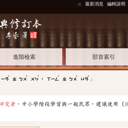
:::
最新消息
編輯說明
進階檢索
部首索引
ˊ
ˋ
ˊ
ˊ
ˋ
ˇ
」
:
，
ㄧㄢ
ㄓ
ㄅㄨ
ㄨㄣ
ㄒㄧㄥ
ㄓ
ㄅㄨ
ㄩㄢ
研究者
，中小學階段學習與一般民眾，建議使用《