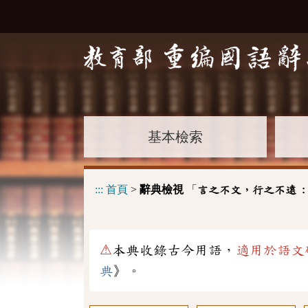
基本檢索
:::
首頁
>
辭典檢視
「
言之不文，行之不遠 
⚠
本典收錄古今用語，
適用於語文
典
》。