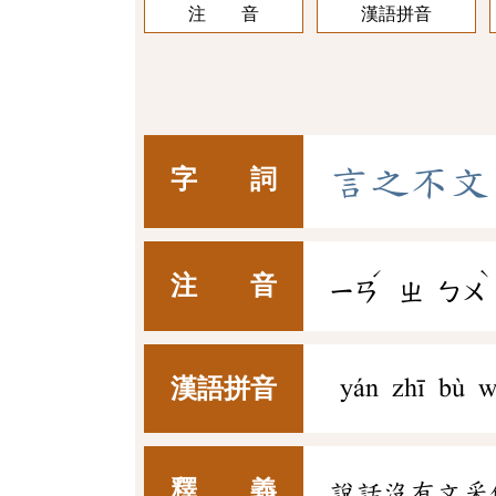
注 音
漢語拼音
言
之
不
文
字 詞
ˊ
ˋ
注 音
ㄧㄢ
ㄓ
ㄅㄨ
漢語拼音
yán zhī bù 
釋 義
說話沒有文采