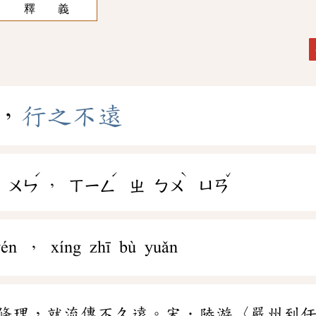
釋 義
，
行
之
不
遠
ˊ
ˊ
ˋ
ˇ
，
ㄨㄣ
ㄒㄧㄥ
ㄓ
ㄅㄨ
ㄩㄢ
wén ， xíng zhī bù yuǎn
條理，就流傳不久遠。宋．陸游〈嚴州到