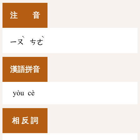
注 音
ˋ
ˋ
ㄧㄡ
ㄘㄜ
漢語拼音
yòu cè
相 反 詞