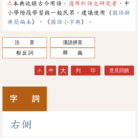
⚠
本典收錄古今用語，
適用於語文研究者
，中
小學階段學習與一般民眾，建議使用《
國語辭
典簡編本
》、《
國語小字典
》。
注 音
漢語拼音
相 反 詞
釋 義
大
中
列 印
意見回饋
小
字 詞
右
側