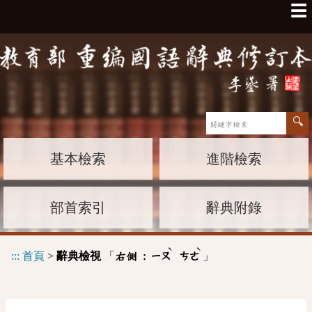
☰
基本檢索
進階檢索
部首索引
辭典附錄
ˋ
ˋ
:::
首頁
>
辭典檢視
「
」
右側 :
ㄧㄡ
ㄘㄜ