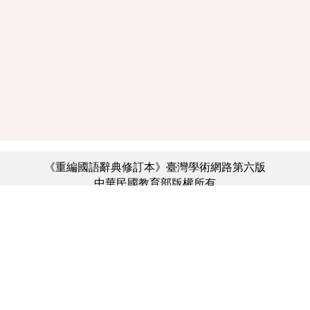
《重編國語辭典修訂本》臺灣學術網路第六版
中華民國教育部版權所有
:::
個資法及隱私聲明
|
辭典公眾授權網
|
意見交流
|
網網相連
三峽總院區地址：新北市三峽區三樹路2號、
︿
臺北院區地址：臺北市大安區和平東路一段179號、