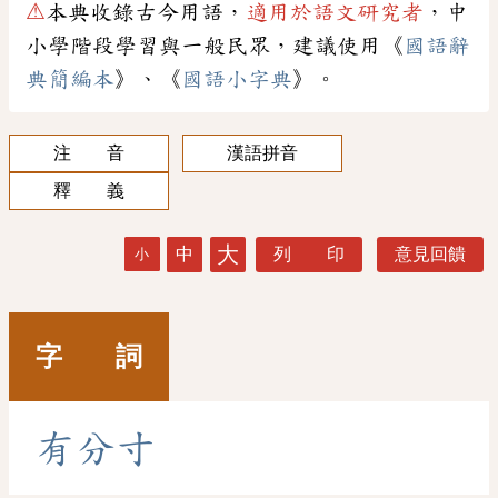
⚠
本典收錄古今用語，
適用於語文研究者
，中
小學階段學習與一般民眾，建議使用《
國語辭
典簡編本
》、《
國語小字典
》。
注 音
漢語拼音
釋 義
大
中
列 印
意見回饋
小
字 詞
有
分
寸