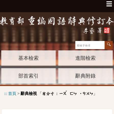
☰
基本檢索
進階檢索
部首索引
辭典附錄
ˇ
:::
首頁
>
辭典檢視
「
」
有分寸 :
ㄧㄡ
ㄈㄣ
˙ㄘㄨㄣ