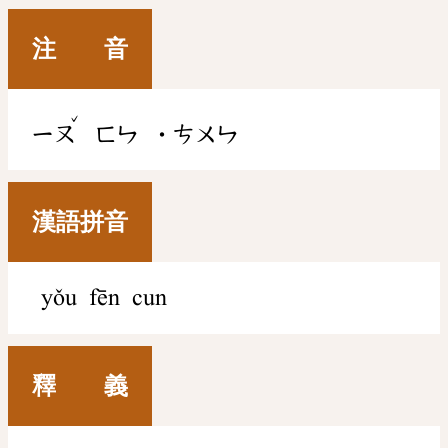
注 音
ˇ
ㄧㄡ
ㄈㄣ
˙ㄘㄨㄣ
漢語拼音
yǒu fēn cun
釋 義