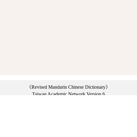
《Revised Mandarin Chinese Dictionary》
Taiwan Academic Network Version 6
©2021 Ministry of Education, R.O.C. All rights reserved.