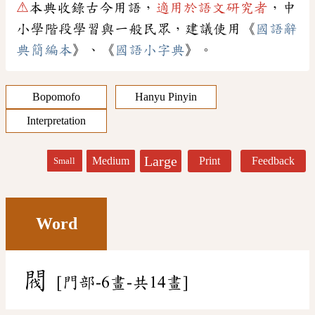
⚠
本典收錄古今用語，
適用於語文研究者
，中
小學階段學習與一般民眾，建議使用《
國語辭
典簡編本
》、《
國語小字典
》。
Bopomofo
Hanyu Pinyin
Interpretation
Large
Medium
Print
Feedback
Small
Word
閥
[門部-6畫-共14畫]