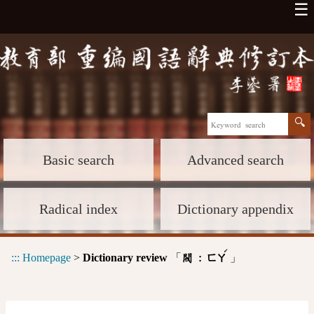
☰
Basic search
Advanced search
Radical index
Dictionary appendix
ˊ
:::
Homepage
>
Dictionary review
「
」
閥 :
ㄈㄚ