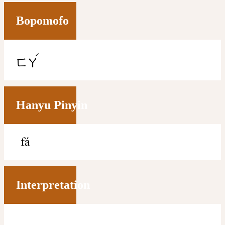
Bopomofo
ˊ
ㄈㄚ
Hanyu Pinyin
fá
Interpretation