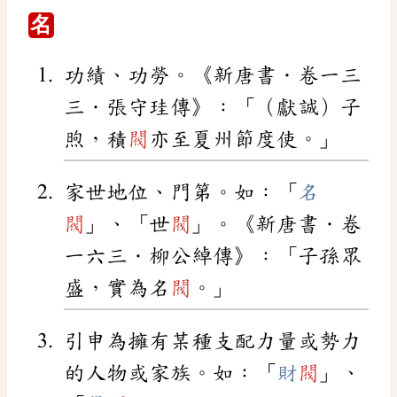
名
功績、功勞。《新唐書．卷一三
三．張守珪傳》：「（獻誠）子
煦，積
閥
亦至夏州節度使。」
家世地位、門第。如：「
名
閥
」、「世
閥
」。《新唐書．卷
一六三．柳公綽傳》：「子孫眾
盛，實為名
閥
。」
引申為擁有某種支配力量或勢力
的人物或家族。如：「
財
閥
」、