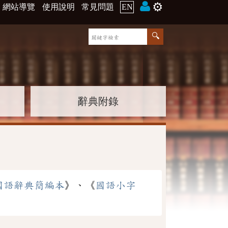
⚙️
網站導覽
使用說明
常見問題
EN
辭典附錄
國語辭典簡編本
》、《
國語小字