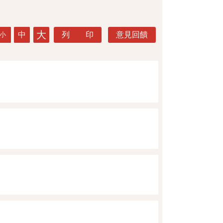
大
中
列 印
意見回饋
小