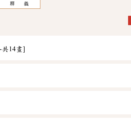
釋 義
-共14畫]