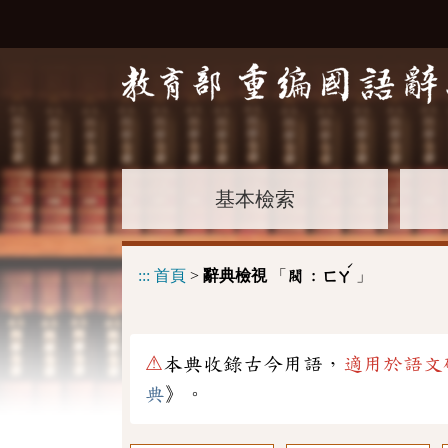
基本檢索
ˊ
:::
首頁
>
辭典檢視
「
」
閥 :
ㄈㄚ
⚠
本典收錄古今用語，
適用於語文
典
》。