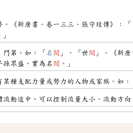
勞。《新唐書．卷一三三．張守珪傳》：「
。」
、門第。如：「
名
閥
」、「世
閥
」。《新唐
子孫眾盛，實為名
閥
。」
有某種支配力量或勢力的人物或家族。如：
體流動途中，可以控制流量大小、流動方向