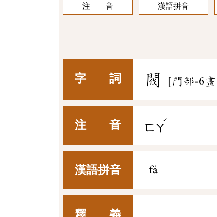
注 音
漢語拼音
閥
字 詞
[門部-6畫
ˊ
注 音
ㄈㄚ
漢語拼音
fá
釋 義