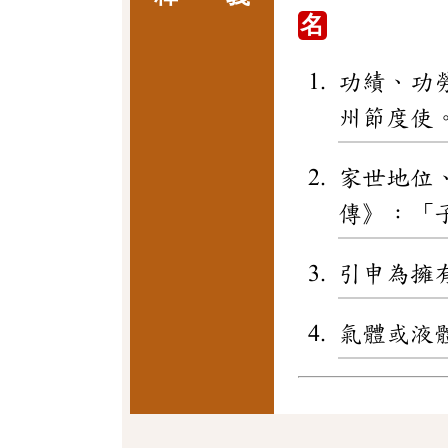
名
功績、功
州節度使
家世地位
傳》：「
引申為擁
氣體或液