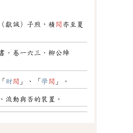
（獻誠）子煦，積
閥
亦至夏
書．卷一六三．柳公綽
「
財
閥
」、「
學
閥
」。
、流動與否的裝置。