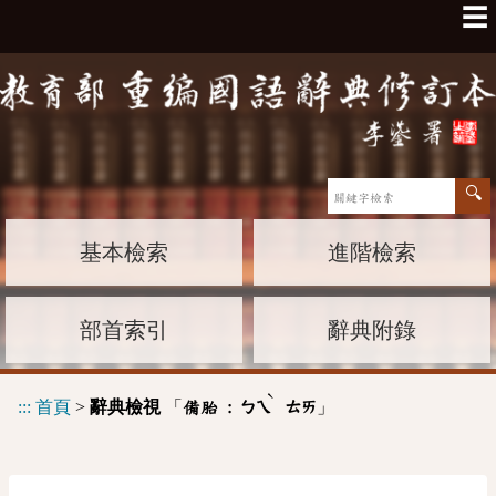
☰
基本檢索
進階檢索
部首索引
辭典附錄
ˋ
:::
首頁
>
辭典檢視
「
」
備胎 :
ㄅㄟ
ㄊㄞ