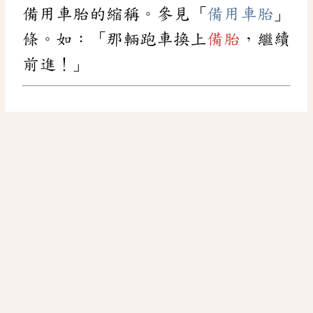
備用車胎的縮稱。參見「
備用車胎
」
條。如：「那輛跑車換上
備胎
，繼續
前進！」