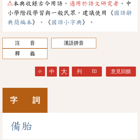
⚠
本典收錄古今用語，
適用於語文研究者
，中
小學階段學習與一般民眾，建議使用《
國語辭
典簡編本
》、《
國語小字典
》。
注 音
漢語拼音
釋 義
大
中
列 印
意見回饋
小
字 詞
備
胎