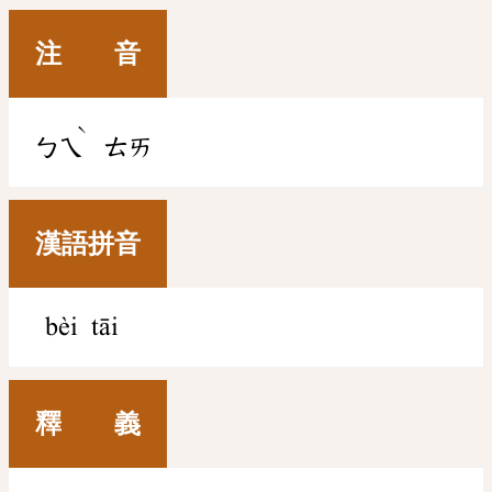
注 音
ˋ
ㄅㄟ
ㄊㄞ
漢語拼音
bèi tāi
釋 義