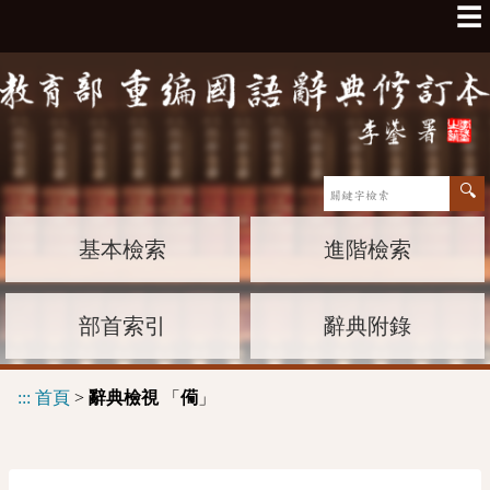
☰
基本檢索
進階檢索
部首索引
辭典附錄
:::
首頁
>
辭典檢視
「
」
僃