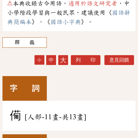
⚠
本典收錄古今用語，
適用於語文研究者
，中
小學階段學習與一般民眾，建議使用《
國語辭
典簡編本
》、《
國語小字典
》。
釋 義
大
中
列 印
意見回饋
小
字 詞
僃
[人部-11畫-共13畫]