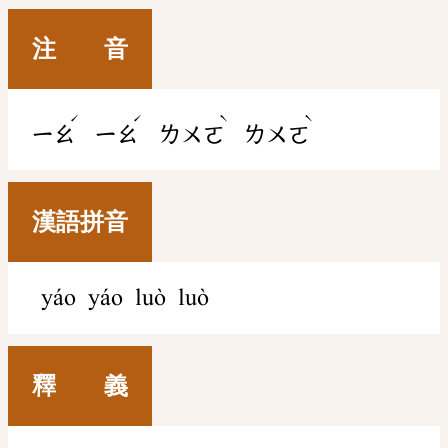
注 音
ˊ
ˊ
ˋ
ˋ
ㄧㄠ
ㄧㄠ
ㄌㄨㄛ
ㄌㄨㄛ
漢語拼音
yáo yáo luò luò
釋 義