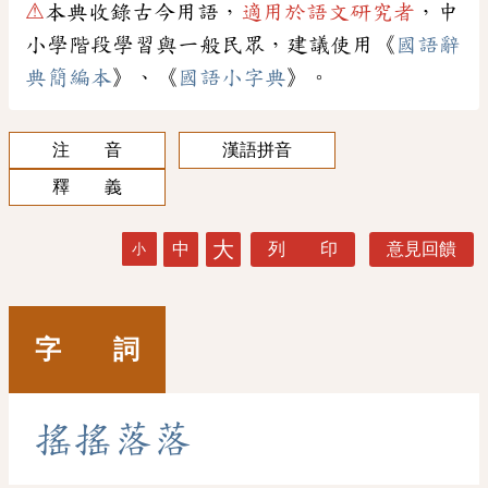
⚠
本典收錄古今用語，
適用於語文研究者
，中
小學階段學習與一般民眾，建議使用《
國語辭
典簡編本
》、《
國語小字典
》。
注 音
漢語拼音
釋 義
大
中
列 印
意見回饋
小
字 詞
搖
搖
落
落