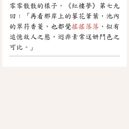
零零散散的樣子。《紅樓夢》第七九
回：「再看那岸上的蓼花葦葉，池內
的翠荇香菱，也都覺
搖搖落落
，似有
追憶故人之態，迥非素常逞妍鬥色之
可比。」