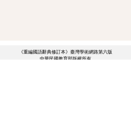
《重編國語辭典修訂本》臺灣學術網路第六版
中華民國教育部版權所有
:::
個資法及隱私聲明
|
辭典公眾授權網
|
意見交流
|
網網相連
三峽總院區地址：新北市三峽區三樹路2號、
︿
臺北院區地址：臺北市大安區和平東路一段179號、
臺中院區地址：臺中市豐原區師範街67號
電話總機：(02)7740-7890、
傳真：(02)7740-7064、
TANet VoIP：9009-7890
線上人數: 3087