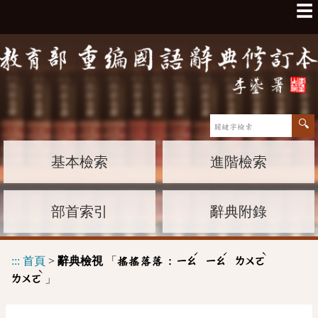
☰
基本檢索
進階檢索
部首索引
辭典附錄
ˊ
ˊ
ˋ
:::
首頁
>
辭典檢視
「
搖搖落落 :
ㄧㄠ
ㄧㄠ
ㄌㄨㄛ
ˋ
」
ㄌㄨㄛ