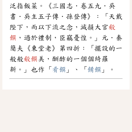
泛指飯菜。《三國志．卷五九．吳
書．吳主五子傳．孫登傳》：「天戴
陛下，而以下流之念，減損大官
殽
饌
，過於禮制，臣竊憂惶。」元．秦
𥳑夫《東堂老》第四折：「擺設的一
般般
殽饌
美，酬酢的一個個綺羅
新。」也作「
肴饌
」、「
餚饌
」。