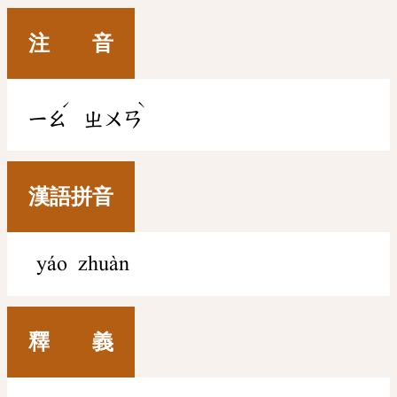
注 音
ˊ
ˋ
ㄧㄠ
ㄓㄨㄢ
漢語拼音
yáo zhuàn
釋 義