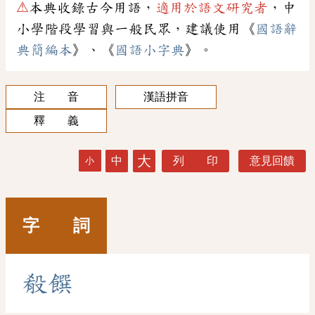
⚠
本典收錄古今用語，
適用於語文研究者
，中
小學階段學習與一般民眾，建議使用《
國語辭
典簡編本
》、《
國語小字典
》。
注 音
漢語拼音
釋 義
大
中
列 印
意見回饋
小
字 詞
殽
饌