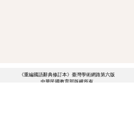
《重編國語辭典修訂本》臺灣學術網路第六版
中華民國教育部版權所有
:::
個資法及隱私聲明
|
辭典公眾授權網
|
意見交流
|
網網相連
三峽總院區地址：新北市三峽區三樹路2號、
︿
臺北院區地址：臺北市大安區和平東路一段179號、