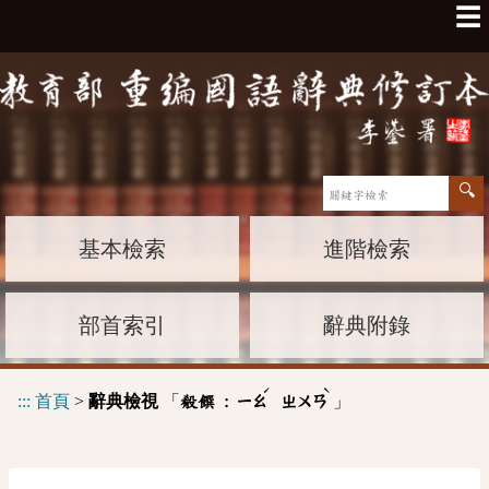
☰
基本檢索
進階檢索
部首索引
辭典附錄
ˊ
ˋ
:::
首頁
>
辭典檢視
「
」
殽饌 :
ㄧㄠ
ㄓㄨㄢ