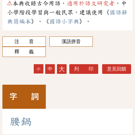
⚠
本典收錄古今用語，
適用於語文研究者
，中
小學階段學習與一般民眾，建議使用《
國語辭
典簡編本
》、《
國語小字典
》。
注 音
漢語拼音
釋 義
大
中
列 印
意見回饋
小
字 詞
腰
鍋