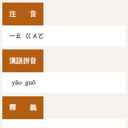
注 音
ㄧㄠ
ㄍㄨㄛ
漢語拼音
yāo guō
釋 義