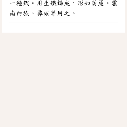
一種鍋。用生鐵鑄成，形如葫蘆。雲
南白族、彞族等用之。