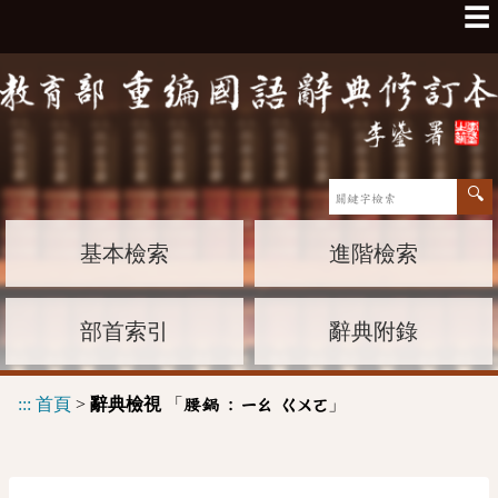
☰
基本檢索
進階檢索
部首索引
辭典附錄
:::
首頁
>
辭典檢視
「
」
腰鍋 :
ㄧㄠ
ㄍㄨㄛ