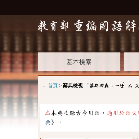
基本檢索
ˋ
:::
首頁
>
辭典檢視
「
葉斯沛森 :
ㄧㄝ
ㄙ
ㄆ
⚠
本典收錄古今用語，
適用於語文
典
》。