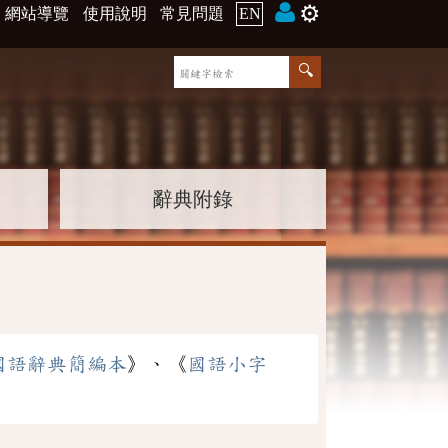
⚙️
網站導覽
使用說明
常見問題
EN
辭典附錄
國語辭典簡編本
》、《
國語小字