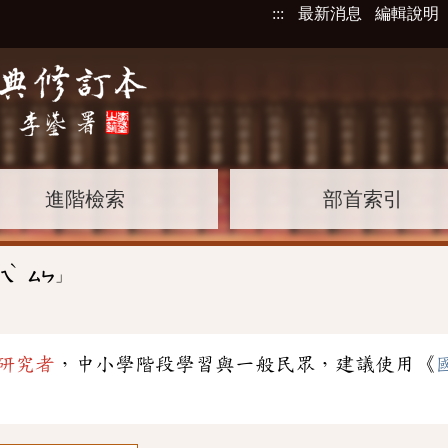
:::
最新消息
編輯說明
進階檢索
部首索引
ˋ
」
ㄟ
ㄙㄣ
研究者
，中小學階段學習與一般民眾，建議使用《