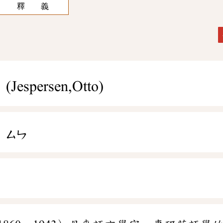
釋 義
(Jespersen,Otto)
ㄙㄣ