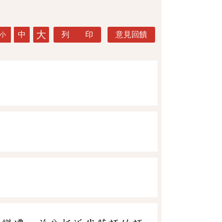
大
中
列 印
意見回饋
小