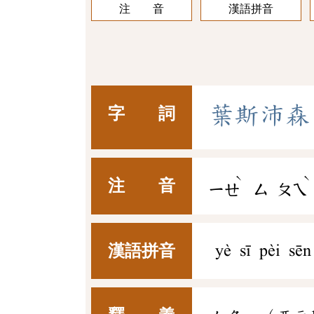
注 音
漢語拼音
葉
斯
沛
森
字 詞
ˋ
ˋ
注 音
ㄧㄝ
ㄙ
ㄆㄟ
漢語拼音
yè sī pèi sēn