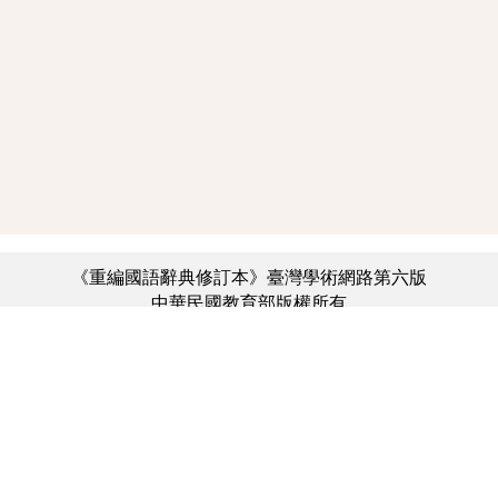
《重編國語辭典修訂本》臺灣學術網路第六版
中華民國教育部版權所有
:::
個資法及隱私聲明
|
辭典公眾授權網
|
意見交流
|
網網相連
三峽總院區地址：新北市三峽區三樹路2號、
︿
臺北院區地址：臺北市大安區和平東路一段179號、