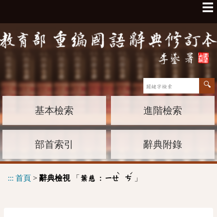
☰
基本檢索
進階檢索
部首索引
辭典附錄
ˋ
ˊ
:::
首頁
>
辭典檢視
「
」
葉慈 :
ㄧㄝ
ㄘ