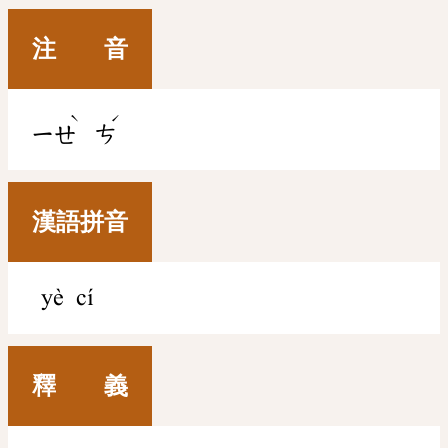
注 音
ˋ
ˊ
ㄧㄝ
ㄘ
漢語拼音
yè cí
釋 義