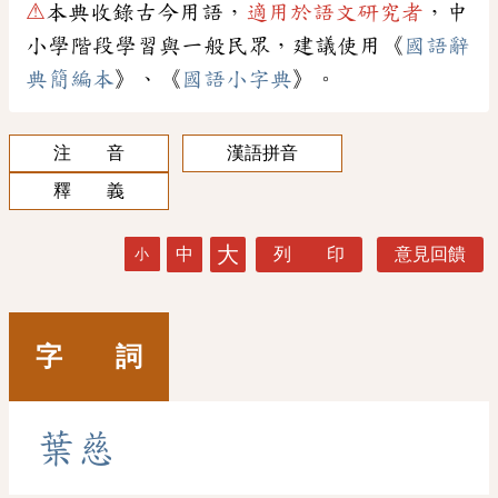
⚠
本典收錄古今用語，
適用於語文研究者
，中
小學階段學習與一般民眾，建議使用《
國語辭
典簡編本
》、《
國語小字典
》。
注 音
漢語拼音
釋 義
大
中
列 印
意見回饋
小
字 詞
葉
慈