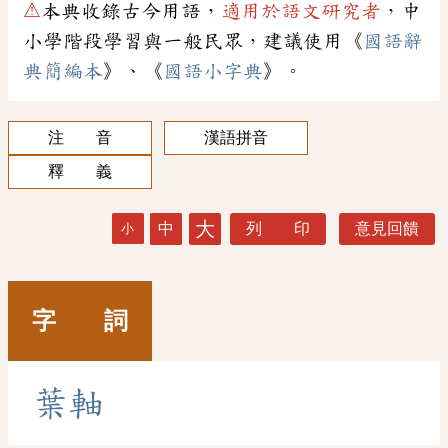
⚠
本典收錄古今用語，
適用於語文研究者
，中
小學階段學習與一般民眾，建議使用《
國語辭
典簡編本
》、《
國語小字典
》。
注 音
漢語拼音
釋 義
大
中
列 印
意見回饋
小
字 詞
葉
軸