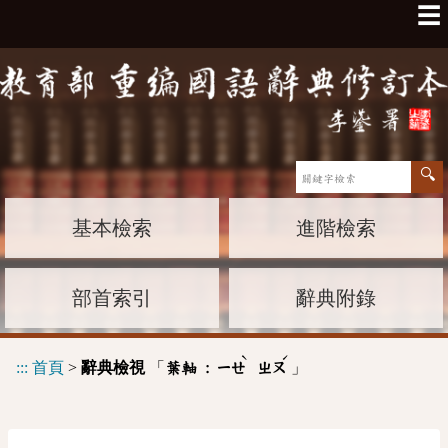
☰
基本檢索
進階檢索
部首索引
辭典附錄
ˋ
ˊ
:::
首頁
>
辭典檢視
「
」
葉軸 :
ㄧㄝ
ㄓㄡ