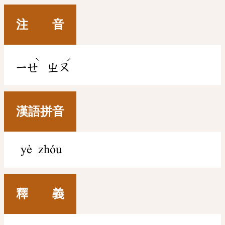
注 音
ˋ
ˊ
ㄧㄝ
ㄓㄡ
漢語拼音
yè zhóu
釋 義