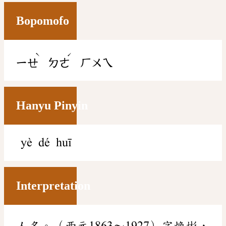
Bopomofo
ˋ
ˊ
ㄧㄝ
ㄉㄜ
ㄏㄨㄟ
Hanyu Pinyin
yè dé huī
Interpretation
人名。（西元1863～1927）字煥彬，