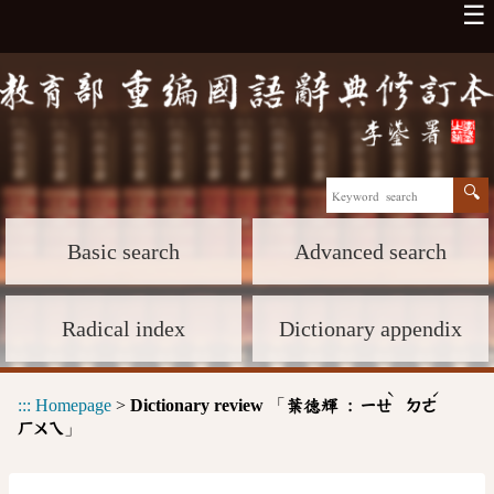
☰
Basic search
Advanced search
Radical index
Dictionary appendix
ˋ
ˊ
:::
Homepage
>
Dictionary review
「
葉德輝 :
ㄧㄝ
ㄉㄜ
」
ㄏㄨㄟ