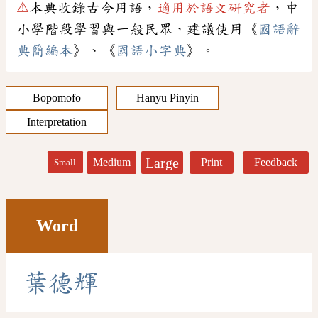
⚠
本典收錄古今用語，
適用於語文研究者
，中
小學階段學習與一般民眾，建議使用《
國語辭
典簡編本
》、《
國語小字典
》。
Bopomofo
Hanyu Pinyin
Interpretation
Large
Medium
Print
Feedback
Small
Word
葉
德
輝