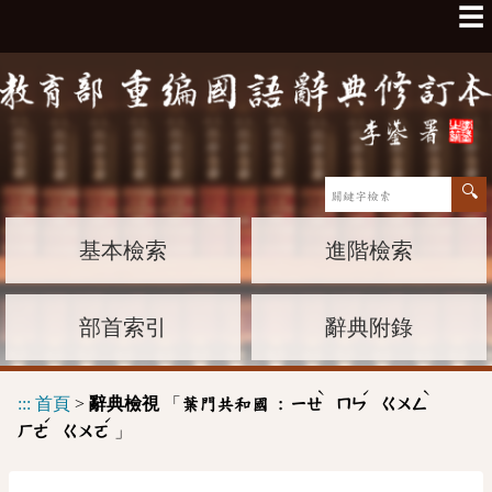
☰
基本檢索
進階檢索
部首索引
辭典附錄
ˋ
ˊ
ˋ
:::
首頁
>
辭典檢視
「
葉門共和國 :
ㄧㄝ
ㄇㄣ
ㄍㄨㄥ
ˊ
ˊ
」
ㄏㄜ
ㄍㄨㄛ