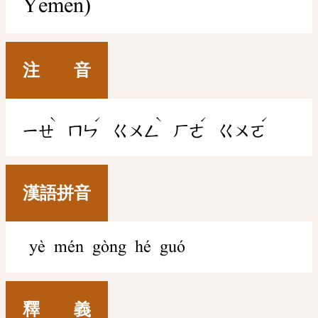
Yemen)
注 音
ˋ
ˊ
ˋ
ˊ
ˊ
ㄧㄝ
ㄇㄣ
ㄍㄨㄥ
ㄏㄜ
ㄍㄨㄛ
漢語拼音
yè mén gòng hé guó
釋 義