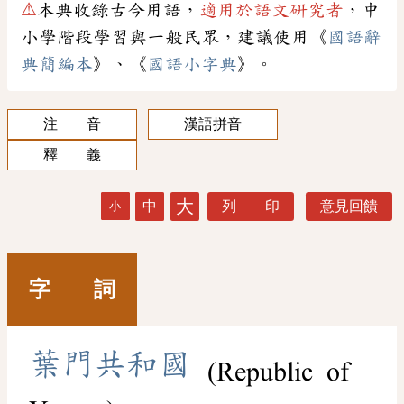
⚠
本典收錄古今用語，
適用於語文研究者
，中
小學階段學習與一般民眾，建議使用《
國語辭
典簡編本
》、《
國語小字典
》。
注 音
漢語拼音
釋 義
大
中
列 印
意見回饋
小
字 詞
葉
門
共
和
國
(Republic of