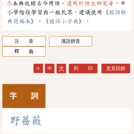
⚠
本典收錄古今用語，
適用於語文研究者
，中
小學階段學習與一般民眾，建議使用《
國語辭
典簡編本
》、《
國語小字典
》。
注 音
漢語拼音
釋 義
大
中
列 印
意見回饋
小
字 詞
野
薔
薇