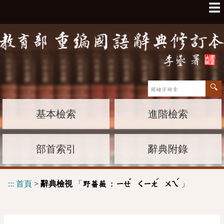
☰
基本檢索
進階檢索
部首索引
辭典附錄
ˇ
ˊ
ˊ
:::
首頁
>
辭典檢視
「
」
野薔薇 :
ㄧㄝ
ㄑㄧㄤ
ㄨㄟ