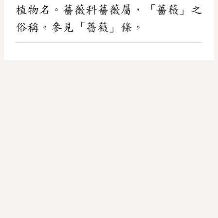
植物名。薔薇科薔薇屬，「薔薇」之
俗稱。參見「薔薇」條。