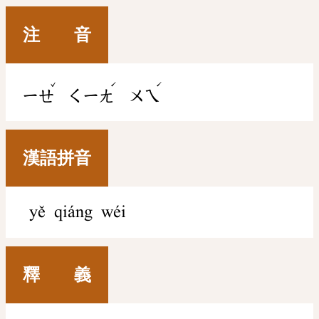
注 音
ˇ
ˊ
ˊ
ㄧㄝ
ㄑㄧㄤ
ㄨㄟ
漢語拼音
yě qiáng wéi
釋 義