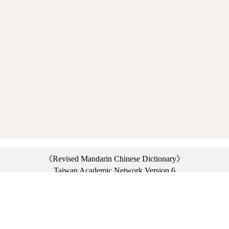
《Revised Mandarin Chinese Dictionary》
Taiwan Academic Network Version 6
©2021 Ministry of Education, R.O.C. All rights reserved.