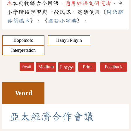
⚠
本典收錄古今用語，
適用於語文研究者
，中
小學階段學習與一般民眾，建議使用《
國語辭
典簡編本
》、《
國語小字典
》。
Bopomofo
Hanyu Pinyin
Interpretation
Large
Medium
Print
Feedback
Small
Word
亞
太
經
濟
合
作
會
議