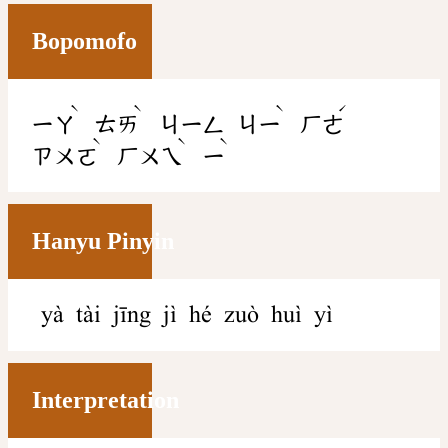
Bopomofo
ˋ
ˋ
ˋ
ˊ
ㄧㄚ
ㄊㄞ
ㄐㄧㄥ
ㄐㄧ
ㄏㄜ
ˋ
ˋ
ˋ
ㄗㄨㄛ
ㄏㄨㄟ
ㄧ
Hanyu Pinyin
yà tài jīng jì hé zuò huì yì
Interpretation