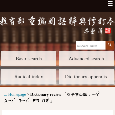
☰
Basic search
Advanced search
Radical index
Dictionary appendix
ˋ
:::
Homepage
>
Dictionary review
「
亞平寧山脈 :
ㄧㄚ
ˊ
ˊ
ˋ
」
ㄆㄧㄥ
ㄋㄧㄥ
ㄕㄢ
ㄇㄞ