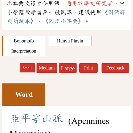
⚠
本典收錄古今用語，
適用於語文研究者
，中
小學階段學習與一般民眾，建議使用《
國語辭
典簡編本
》、《
國語小字典
》。
Bopomofo
Hanyu Pinyin
Interpretation
Large
Medium
Print
Feedback
Small
Word
亞
平
寧
山
脈
(Apennines