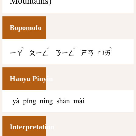
Mountains)
Bopomofo
ˋ
ˊ
ˊ
ˋ
ㄧㄚ
ㄆㄧㄥ
ㄋㄧㄥ
ㄕㄢ
ㄇㄞ
Hanyu Pinyin
yà píng níng shān mài
Interpretation