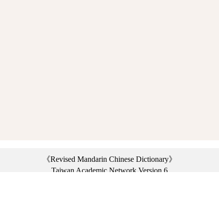
《Revised Mandarin Chinese Dictionary》
Taiwan Academic Network Version 6
©2021 Ministry of Education, R.O.C. All rights reserved.