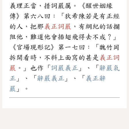
義理正當，措詞嚴厲。《醒世姻緣
傳》第六八回：「狄希陳若是有正經
的人，把那
義正詞嚴
，有綱紀的話攔
阻他，難道他會插翅飛得去不成？」
《官場現形記》第一七回：「魏竹岡
拆開看時，不料上面寫的甚是
義正詞
嚴
。」也作「
詞嚴義正
」、「
辭嚴氣
正
」、「
辭嚴義正
」、「
義正辭
嚴
」。