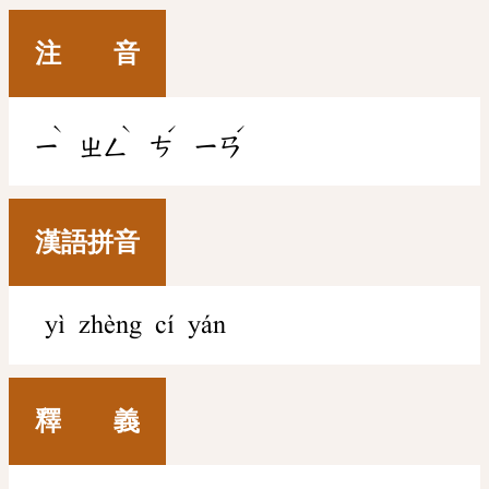
注 音
ˋ
ˋ
ˊ
ˊ
ㄧ
ㄓㄥ
ㄘ
ㄧㄢ
漢語拼音
yì zhèng cí yán
釋 義