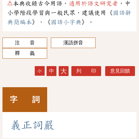
⚠
本典收錄古今用語，
適用於語文研究者
，中
小學階段學習與一般民眾，建議使用《
國語辭
典簡編本
》、《
國語小字典
》。
注 音
漢語拼音
釋 義
大
中
列 印
意見回饋
小
字 詞
義
正
詞
嚴