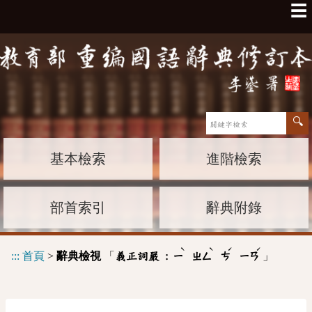
☰
基本檢索
進階檢索
部首索引
辭典附錄
ˋ
ˋ
ˊ
ˊ
:::
首頁
>
辭典檢視
「
」
義正詞嚴 :
ㄧ
ㄓㄥ
ㄘ
ㄧㄢ