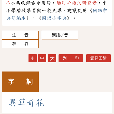
⚠
本典收錄古今用語，
適用於語文研究者
，中
小學階段學習與一般民眾，建議使用《
國語辭
典簡編本
》、《
國語小字典
》。
注 音
漢語拼音
釋 義
大
中
列 印
意見回饋
小
字 詞
異
草
奇
花