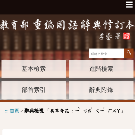
☰
基本檢索
進階檢索
部首索引
辭典附錄
ˋ
ˇ
ˊ
:::
首頁
>
辭典檢視
「
」
異草奇花 :
ㄧ
ㄘㄠ
ㄑㄧ
ㄏㄨㄚ