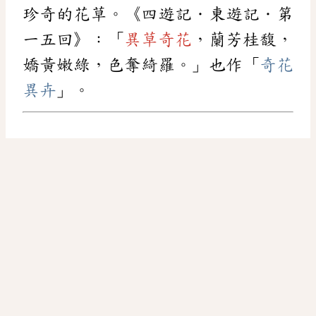
珍奇的花草。《四遊記．東遊記．第
一五回》：「
異草奇花
，蘭芳桂馥，
嬌黃嫩綠，色奪綺羅。」也作「
奇花
異卉
」。