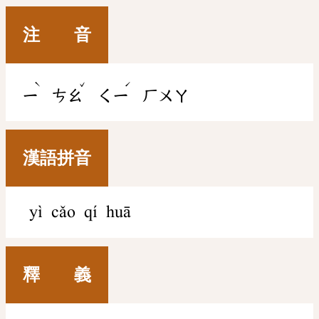
注 音
ˋ
ˇ
ˊ
ㄧ
ㄘㄠ
ㄑㄧ
ㄏㄨㄚ
漢語拼音
yì cǎo qí huā
釋 義