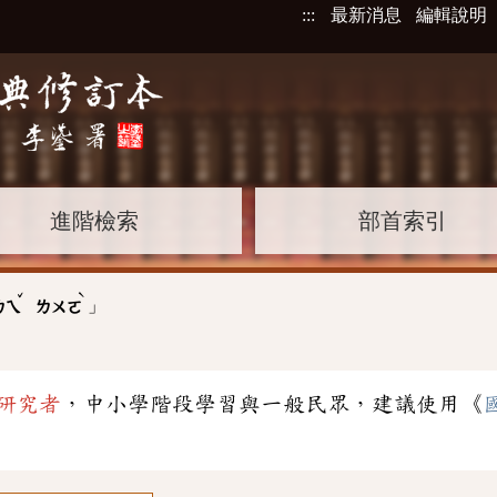
:::
最新消息
編輯說明
進階檢索
部首索引
ˇ
ˋ
」
ㄌㄟ
ㄌㄨㄛ
研究者
，中小學階段學習與一般民眾，建議使用《