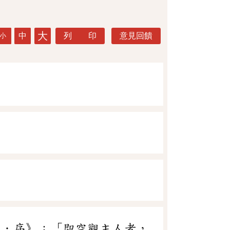
大
中
列 印
意見回饋
小
奇．序》：「即空觀主人者，