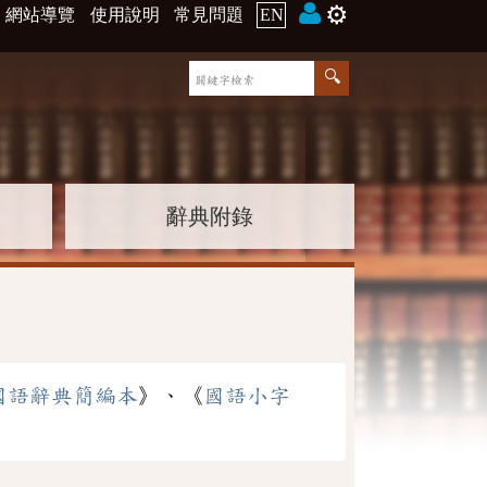
⚙️
網站導覽
使用說明
常見問題
EN
辭典附錄
國語辭典簡編本
》、《
國語小字