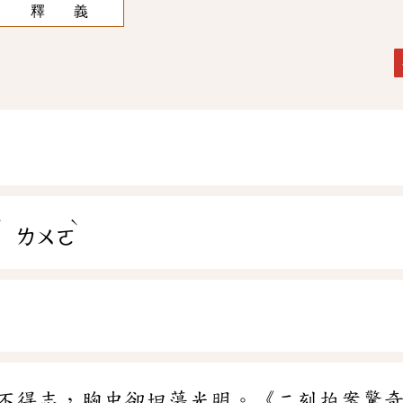
釋 義
ˇ
ˋ
ㄌㄨㄛ
不得志，胸中卻坦蕩光明。《二刻拍案驚