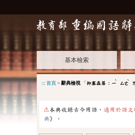
基本檢索
ˋ
ˋ
:::
首頁
>
辭典檢視
「
抑塞磊落 :
ㄧ
ㄙㄜ
⚠
本典收錄古今用語，
適用於語文
典
》。