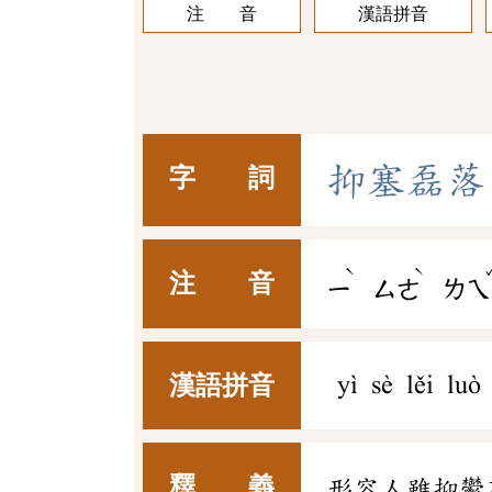
注 音
漢語拼音
抑
塞
磊
落
字 詞
ˋ
ˋ
注 音
ㄧ
ㄙㄜ
ㄌㄟ
漢語拼音
yì sè lěi luò
釋 義
形容人雖抑鬱