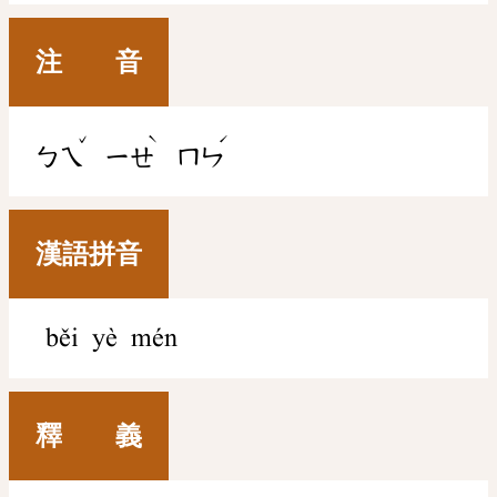
注 音
ˇ
ˋ
ˊ
ㄅㄟ
ㄧㄝ
ㄇㄣ
漢語拼音
běi yè mén
釋 義