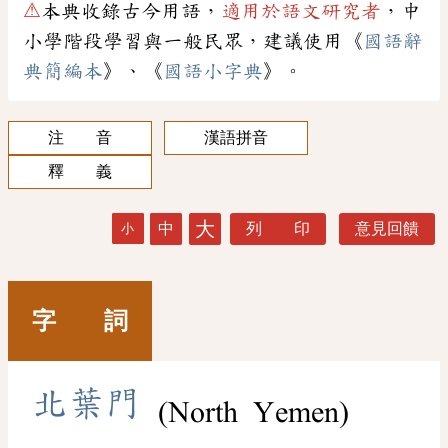
⚠
本典收錄古今用語，
適用於語文研究者
，中
小學階段學習與一般民眾，建議使用《
國語辭
典簡編本
》、《
國語小字典
》。
注 音
漢語拼音
釋 義
大
中
列 印
意見回饋
小
字 詞
北
葉
門
(North Yemen)