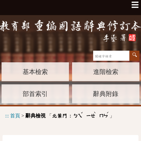
☰
基本檢索
進階檢索
部首索引
辭典附錄
ˇ
ˋ
ˊ
:::
首頁
>
辭典檢視
「
」
北葉門 :
ㄅㄟ
ㄧㄝ
ㄇㄣ