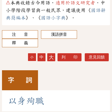
⚠
本典收錄古今用語，
適用於語文研究者
，中
小學階段學習與一般民眾，建議使用《
國語辭
典簡編本
》、《
國語小字典
》。
注 音
漢語拼音
釋 義
大
中
列 印
意見回饋
小
字 詞
以
身
殉
職