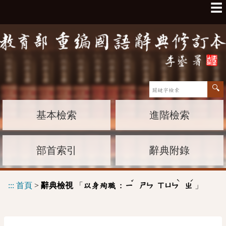
☰
基本檢索
進階檢索
部首索引
辭典附錄
ˇ
ˋ
ˊ
:::
首頁
>
辭典檢視
「
」
以身殉職 :
ㄧ
ㄕㄣ
ㄒㄩㄣ
ㄓ