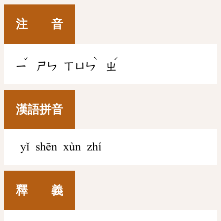
注 音
ˇ
ˋ
ˊ
ㄧ
ㄕㄣ
ㄒㄩㄣ
ㄓ
漢語拼音
yǐ shēn xùn zhí
釋 義