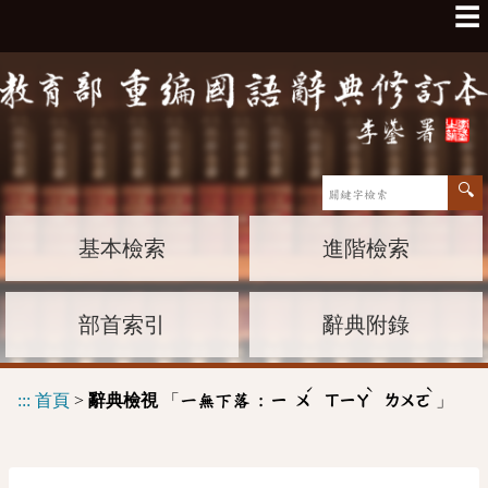
☰
基本檢索
進階檢索
部首索引
辭典附錄
ˊ
ˋ
ˋ
:::
首頁
>
辭典檢視
「
」
一無下落 :
ㄧ
ㄨ
ㄒㄧㄚ
ㄌㄨㄛ