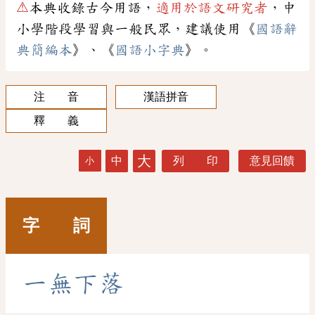
⚠
本典收錄古今用語，
適用於語文研究者
，中
小學階段學習與一般民眾，建議使用《
國語辭
典簡編本
》、《
國語小字典
》。
注 音
漢語拼音
釋 義
大
中
列 印
意見回饋
小
字 詞
一
無
下
落