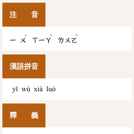
注 音
ˊ
ˋ
ˋ
ㄧ
ㄨ
ㄒㄧㄚ
ㄌㄨㄛ
漢語拼音
yī wú xià luò
釋 義