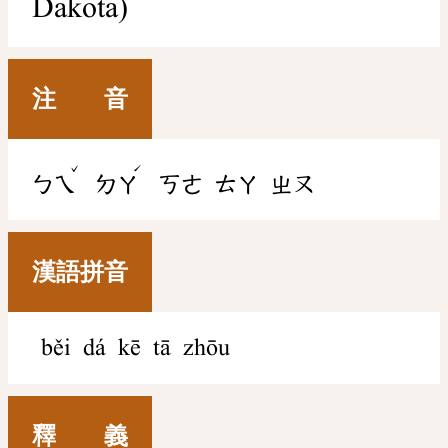
Dakota)
注 音
ˇ
ˊ
ㄅㄟ
ㄉㄚ
ㄎㄜ
ㄊㄚ
ㄓㄡ
漢語拼音
běi dá kē tā zhōu
釋 義