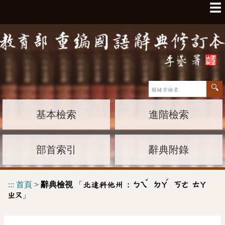
☰
基本檢索
進階檢索
部首索引
辭典附錄
ˇ
ˊ
:::
首頁
>
辭典檢視
「
北達科他州 :
ㄅㄟ
ㄉㄚ
ㄎㄜ
ㄊㄚ
」
ㄓㄡ