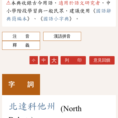
⚠
本典收錄古今用語，
適用於語文研究者
，中
小學階段學習與一般民眾，建議使用《
國語辭
典簡編本
》、《
國語小字典
》。
注 音
漢語拼音
釋 義
大
中
列 印
意見回饋
小
字 詞
北
達
科
他
州
(North