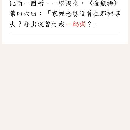
比喻一團糟、一塌糊塗。《金瓶梅》
第四六回：「家裡老婆沒曾往那裡尋
去？尋出沒曾打成
一鍋粥
？」