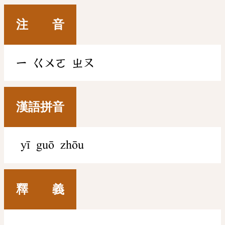
注 音
ㄧ
ㄍㄨㄛ
ㄓㄡ
漢語拼音
yī guō zhōu
釋 義