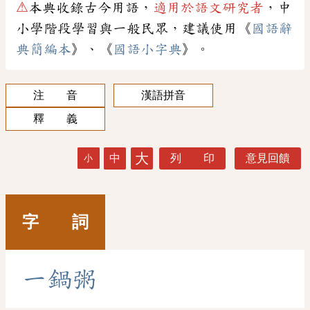
⚠
本典收錄古今用語，
適用於語文研究者
，中
小學階段學習與一般民眾，建議使用《
國語辭
典簡編本
》、《
國語小字典
》。
注 音
漢語拼音
釋 義
大
中
列 印
意見回饋
小
字 詞
一
鍋
粥