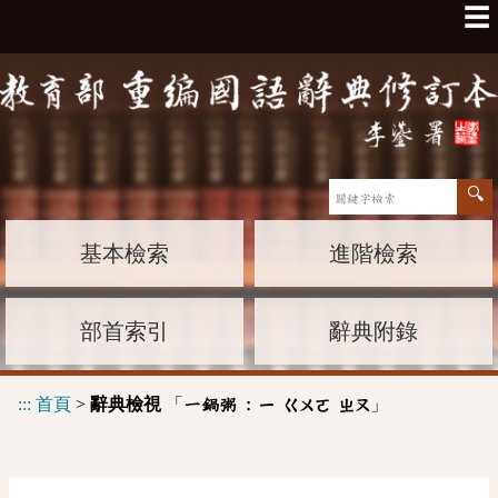
☰
基本檢索
進階檢索
部首索引
辭典附錄
:::
首頁
>
辭典檢視
「
」
一鍋粥 :
ㄧ
ㄍㄨㄛ
ㄓㄡ