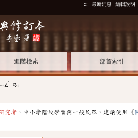
:::
最新消息
編輯說明
進階檢索
部首索引
ˊ
」
ㄧㄥ
ㄢ
研究者
，中小學階段學習與一般民眾，建議使用《