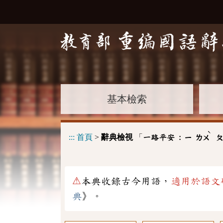
基本檢索
ˋ
:::
首頁
>
辭典檢視
「
一路平安 :
ㄧ
ㄌㄨ
ㄆ
⚠
本典收錄古今用語，
適用於語文
典
》。