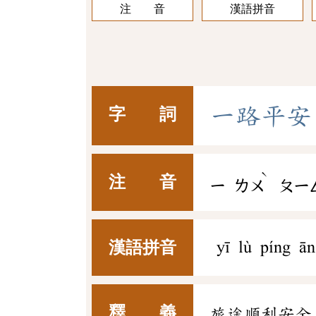
注 音
漢語拼音
一
路
平
安
字 詞
ˋ
注 音
ㄧ
ㄌㄨ
ㄆㄧ
漢語拼音
yī lù píng ān
釋 義
旅途順利安全