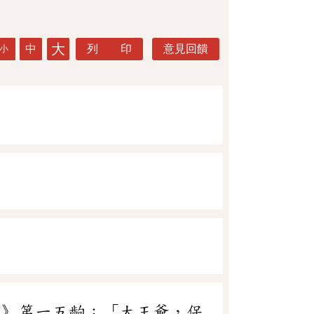
大
中
列 印
意見回饋
小
記》第一五齣：「大王爺，保