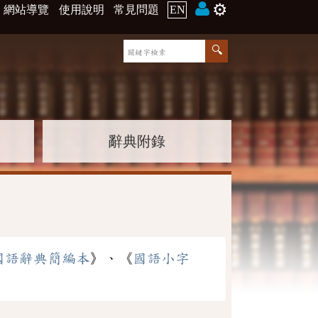
⚙️
網站導覽
使用說明
常見問題
EN
辭典附錄
國語辭典簡編本
》、《
國語小字