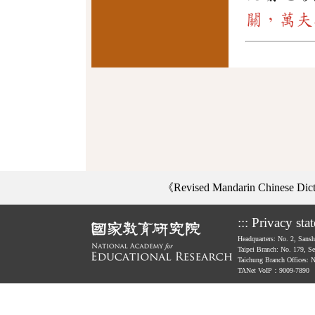
關，萬夫
《Revised Mandarin Chinese Di
:::
Privacy sta
Headquarters: No. 2, Sans
Taipei Branch: No. 179, S
Taichung Branch Offices: 
TANet VoIP：9009-7890