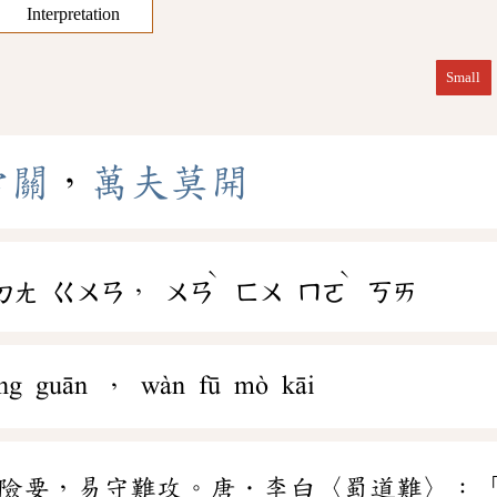
Interpretation
Small
當
關
，
萬
夫
莫
開
ˋ
ˋ
，
ㄉㄤ
ㄍㄨㄢ
ㄨㄢ
ㄈㄨ
ㄇㄛ
ㄎㄞ
āng guān ， wàn fū mò kāi
險要，易守難攻。唐．李白〈蜀道難〉：