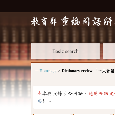
Basic search
:::
Homepage
>
Dictionary review
「
一夫當關
⚠
本典收錄古今用語，
適用於語文
典
》。