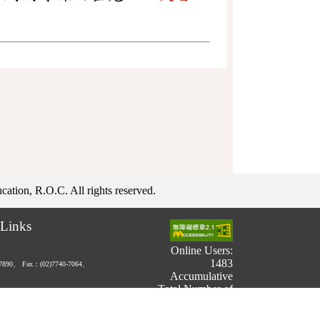
ation, R.O.C. All rights reserved.
Links
Online Users:
1483
-7890、
Fax：(02)7740-7064、
Accumulative
Total Number of
Users:
731,767,734