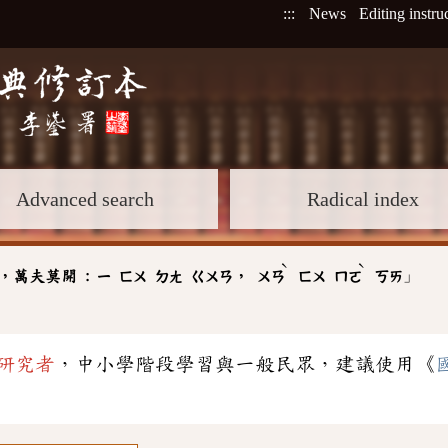
:::
News
Editing instru
Advanced search
Radical index
ˋ
ˋ
」
，萬夫莫開 :
，
ㄧ
ㄈㄨ
ㄉㄤ
ㄍㄨㄢ
ㄨㄢ
ㄈㄨ
ㄇㄛ
ㄎㄞ
研究者
，中小學階段學習與一般民眾，建議使用《