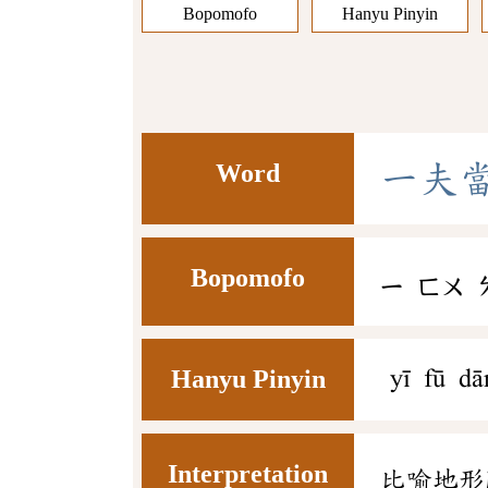
Bopomofo
Hanyu Pinyin
Word
一
夫
Bopomofo
ㄧ
ㄈㄨ
Hanyu Pinyin
yī fū d
Interpretation
比喻地形