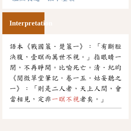
Interpretation
語本《戰國策．楚策一》：「有斷脰
決腹，壹瞑而萬世不視。」指眼睛一
閉，不再睜開。比喻死亡。清．紀昀
《閱微草堂筆記．卷一五．姑妄聽之
一》：「則是二人者，天上人間，會
當相見，定非
一瞑不視
者矣。」