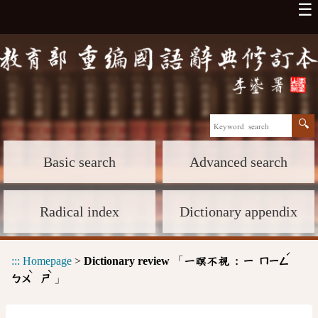
☰
Basic search
Advanced search
Radical index
Dictionary appendix
ˊ
:::
Homepage
>
Dictionary review
「
一瞑不視 :
ㄧ
ㄇㄧㄥ
ˋ
ˋ
」
ㄅㄨ
ㄕ