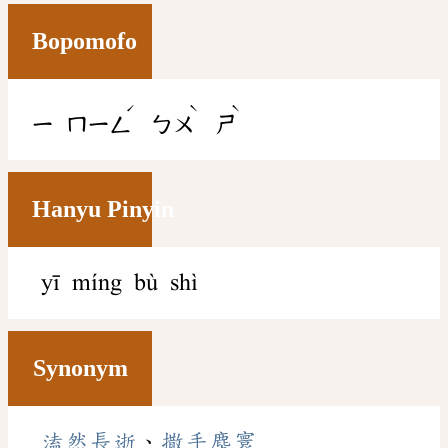
Bopomofo
ˊ
ˋ
ˋ
ㄧ
ㄇㄧㄥ
ㄅㄨ
ㄕ
Hanyu Pinyin
yī míng bù shì
Synonym
溘然長逝
、
撒手塵寰