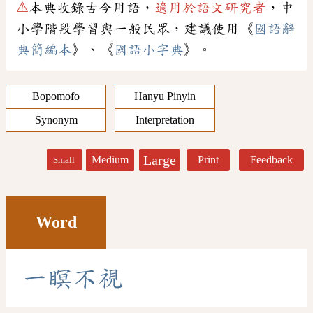
⚠
本典收錄古今用語，
適用於語文研究者
，中
小學階段學習與一般民眾，建議使用《
國語辭
典簡編本
》、《
國語小字典
》。
Bopomofo
Hanyu Pinyin
Synonym
Interpretation
Large
Medium
Print
Feedback
Small
Word
一
瞑
不
視