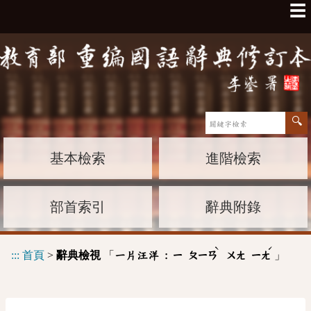
☰
基本檢索
進階檢索
部首索引
辭典附錄
ˋ
ˊ
:::
首頁
>
辭典檢視
「
」
一片汪洋 :
ㄧ
ㄆㄧㄢ
ㄨㄤ
ㄧㄤ