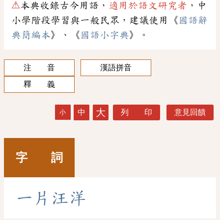
⚠
本典收錄古今用語，
適用於語文研究者
，中
小學階段學習與一般民眾，建議使用《
國語辭
典簡編本
》、《
國語小字典
》。
注 音
漢語拼音
釋 義
大
中
列 印
意見回饋
小
字 詞
一
片
汪
洋