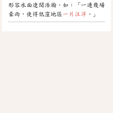
形容水面遼闊浩瀚。如：「一連幾場
豪雨，使得低窪地區
一片汪洋
。」