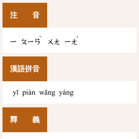
注 音
ˋ
ˊ
ㄧ
ㄆㄧㄢ
ㄨㄤ
ㄧㄤ
漢語拼音
yī piàn wāng yáng
釋 義