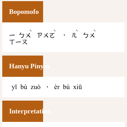
Bopomofo
ˋ
ˋ
ˋ
ˋ
，
ㄧ
ㄅㄨ
ㄗㄨㄛ
ㄦ
ㄅㄨ
ㄒㄧㄡ
Hanyu Pinyin
yī bù zuò ， èr bù xiū
Interpretation