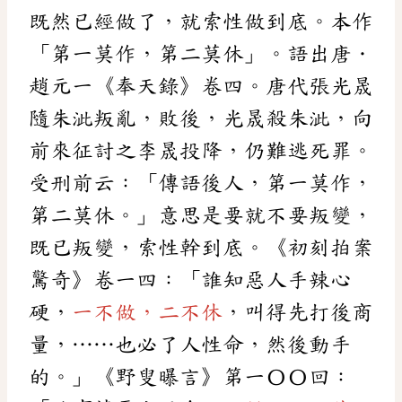
既然已經做了，就索性做到底。本作
「第一莫作，第二莫休」。語出唐．
趙元一《奉天錄》卷四。唐代張光晟
隨朱泚叛亂，敗後，光晟殺朱泚，向
前來征討之李晟投降，仍難逃死罪。
受刑前云：「傳語後人，第一莫作，
第二莫休。」意思是要就不要叛變，
既已叛變，索性幹到底。《初刻拍案
驚奇》卷一四：「誰知惡人手辣心
硬，
一不做，二不休
，叫得先打後商
量，……也必了人性命，然後動手
的。」《野叟曝言》第一〇〇回：