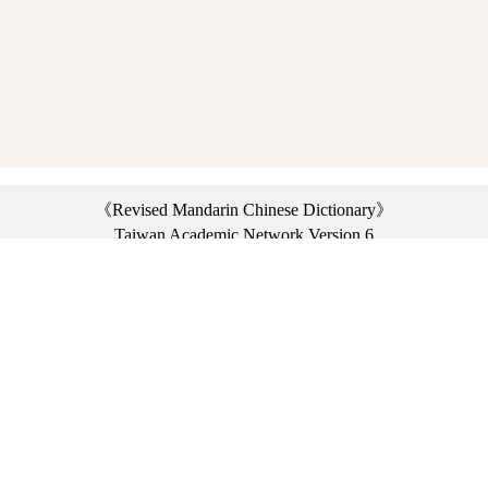
《Revised Mandarin Chinese Dictionary》
Taiwan Academic Network Version 6
©2021 Ministry of Education, R.O.C. All rights reserved.
︿
:::
Privacy statement
|
Dictionary network
|
Opinion exchange
|
Network Links
Headquarters: No. 2, Sanshu Rd., Sanxia Dist., New Taipei City 23703, Taiwan
(R.O.C.)、
Taipei Branch: No. 179, Sec. 1, Heping E. Rd., Daan Dist., Taipei City 10644,