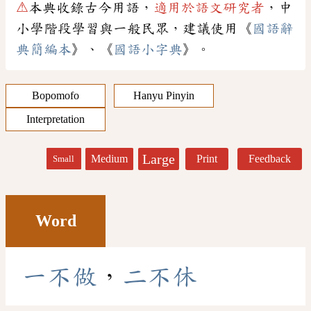
⚠
本典收錄古今用語，
適用於語文研究者
，中
小學階段學習與一般民眾，建議使用《
國語辭
典簡編本
》、《
國語小字典
》。
Bopomofo
Hanyu Pinyin
Interpretation
Large
Medium
Print
Feedback
Small
Word
一
不
做
，
二
不
休