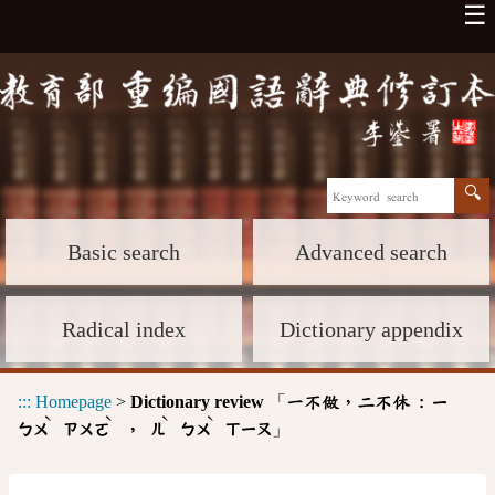
☰
Basic search
Advanced search
Radical index
Dictionary appendix
:::
Homepage
>
Dictionary review
「
一不做，二不休 :
ㄧ
ˋ
ˋ
ˋ
ˋ
」
，
ㄅㄨ
ㄗㄨㄛ
ㄦ
ㄅㄨ
ㄒㄧㄡ