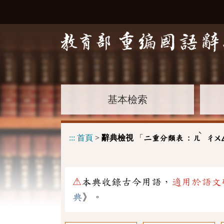
基本檢索
ˋ
:::
首頁
>
辭典檢視
「
二重分類表 :
ㄦ
ㄔㄨ
⚠
本典收錄古今用語，
適用於語文
典
》。