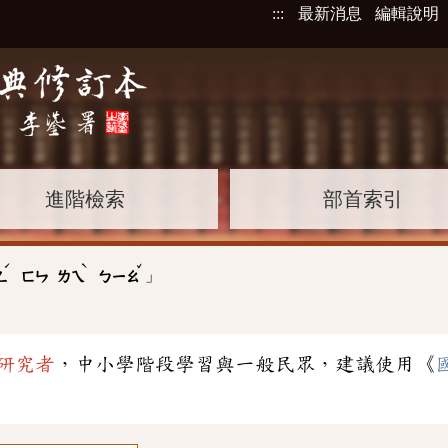
:::
最新消息
編輯說明
進階檢索
部首索引
ˊ
ˋ
ˇ
」
ㄥ
ㄈㄣ
ㄌㄟ
ㄅㄧㄠ
研究者
，中小學階段學習與一般民眾，建議使用《