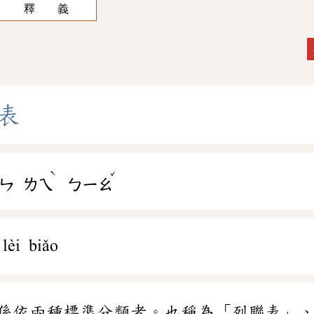
釋 義
表
ˋ
ˇ
ㄣ
ㄌㄟ
ㄅㄧㄠ
lèi biǎo
係依兩種標準分類者。也稱為「列聯表」