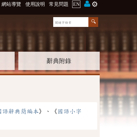
⚙️
網站導覽
使用說明
常見問題
EN
辭典附錄
國語辭典簡編本
》、《
國語小字