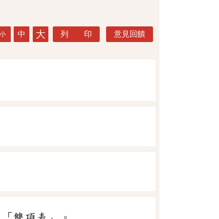
大
中
列 印
意見回饋
小
、「雙項表」。