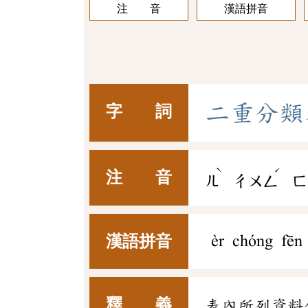
注 音
漢語拼音
二
重
分
類
字 詞
ˋ
ˊ
注 音
ㄦ
ㄔㄨㄥ
ㄈ
漢語拼音
èr chóng fēn 
釋 義
表內所列資料