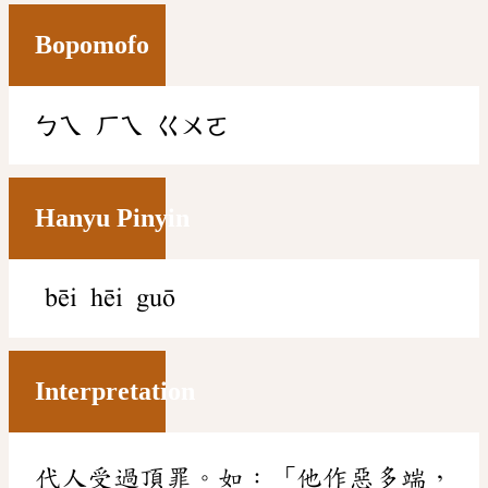
Bopomofo
ㄅㄟ
ㄏㄟ
ㄍㄨㄛ
Hanyu Pinyin
bēi hēi guō
Interpretation
代人受過頂罪。如：「他作惡多端，