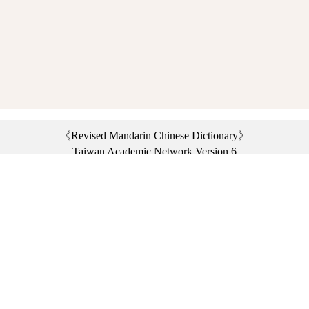
《Revised Mandarin Chinese Dictionary》
Taiwan Academic Network Version 6
©2021 Ministry of Education, R.O.C. All rights reserved.
︿
:::
Privacy statement
|
Dictionary network
|
Opinion exchange
|
Network Links
Headquarters: No. 2, Sanshu Rd., Sanxia Dist., New Taipei City 23703, Taiwan
(R.O.C.)、