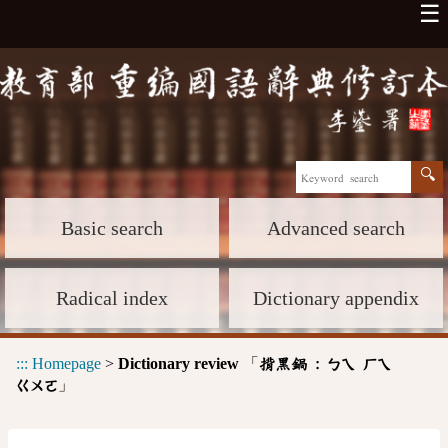
☰
Basic search
Advanced search
Radical index
Dictionary appendix
:::
Homepage
>
Dictionary review
「
揹黑鍋 :
ㄅㄟ
ㄏㄟ
」
ㄍㄨㄛ