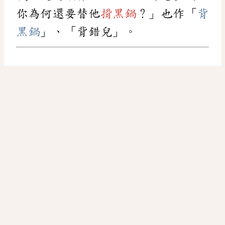
你為何還要替他
揹黑鍋
？」也作「
背
黑鍋
」、「背錯兒」。