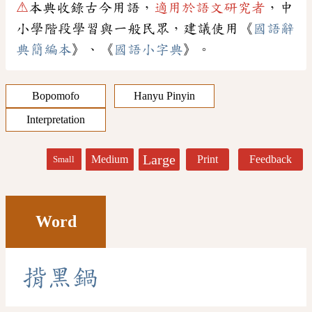
⚠
本典收錄古今用語，
適用於語文研究者
，中
小學階段學習與一般民眾，建議使用《
國語辭
典簡編本
》、《
國語小字典
》。
Bopomofo
Hanyu Pinyin
Interpretation
Large
Medium
Print
Feedback
Small
Word
揹
黑
鍋